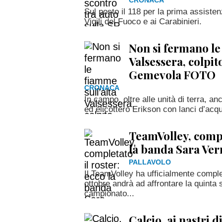
CRONACA
Sul posto il 118 per la prima assiste
Vigili del Fuoco e ai Carabinieri.
Non si fermano le
Valsessera, colpit
Gemevola FOTO
CRONACA
In campo, oltre alle unità di terra, a
ed elicottero Erikson con lanci d’acqua
TeamVolley, compl
la banda Sara Ver
PALLAVOLO
Il TeamVolley ha ufficialmente comple
ottobre andrà ad affrontare la quinta
campionato...
Calcio, ai nastri 