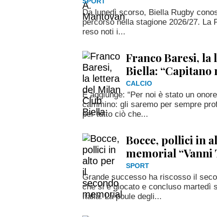
SPORT
Da lunedì scorso, Biella Rugby conosc
percorso nella stagione 2026/27. La 
reso noti i...
Franco Baresi, la 
Biella: “Capitano
CALCIO
E aggiunge: “Per noi è stato un onor
cammino: gli saremo per sempre prof
per tutto ciò che...
Bocce, pollici in a
memorial “Vanni 
SPORT
Grande successo ha riscosso il seco
che si è giocato e concluso martedì s
Italia. La poule degli...