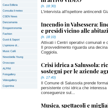
Casa Edilizia
(h. 18:30)
Consulta il meteo
L'intervista all'ispettore antincendi G
CSEN News
Incendio in Valsessera: lin
Danzamania
Enogastronomia
e presidi vicino alle abita
Fashion
(h. 18:10)
Gusti & Sapori
Attivati i Centri operativi comunali e 
L'opinione di...
Il provvedimento riguarda una decina 
Music Cafè
Coggiola.
Newsbiella Young
Crisi idrica a Salussola: ri
Oroscopo
ALPINI
sostegni per le aziende ag
Fotogallery
(h. 17:40)
Videogallery
Il Comune di Salussola prende formal
Copertina
persistente crisi idrica che interessa 
conseguenze sul...
Musica, spettacoli e miglia