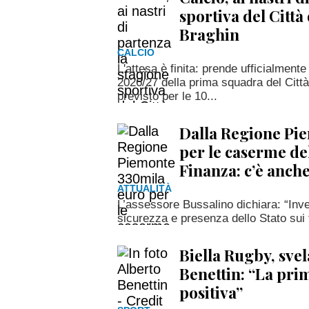
sportiva del Città
Braghin
CALCIO
L'attesa è finita: prende ufficialmente 
2026/27 della prima squadra del Città 
previsto per le 10...
Dalla Regione Pi
per le caserme de
Finanza: c’è anche
ATTUALITÀ
L’assessore Bussalino dichiara: “Inv
sicurezza e presenza dello Stato sui te
Biella Rugby, svela
Benettin: “La pri
positiva”