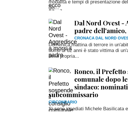
modalità e tempi di presentazione de
dei...
Dal Nord Ovest - 
padre dell'amico,
CRONACA DAL NORD OVE
Domenica mattina di terrore in un'abi
uomo di 62 anni è stato vittima di un'
della propria...
Ronco, il Prefetto
comunale dopo le 
sindaco: nominat
subcommissario
CIRCONDARIO
Si sono insediati Michele Basilicata 