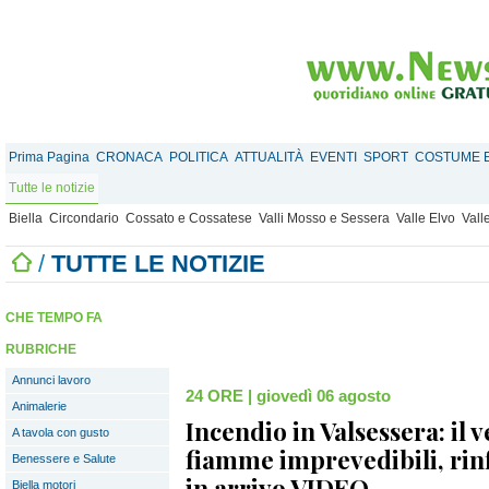
Prima Pagina
CRONACA
POLITICA
ATTUALITÀ
EVENTI
SPORT
COSTUME E
Tutte le notizie
Biella
Circondario
Cossato e Cossatese
Valli Mosso e Sessera
Valle Elvo
Vall
/
TUTTE LE NOTIZIE
CHE TEMPO FA
RUBRICHE
Annunci lavoro
24 ORE
|
giovedì 06 agosto
Animalerie
Incendio in Valsessera: il 
A tavola con gusto
fiamme imprevedibili, rinf
Benessere e Salute
in arrivo VIDEO
Biella motori