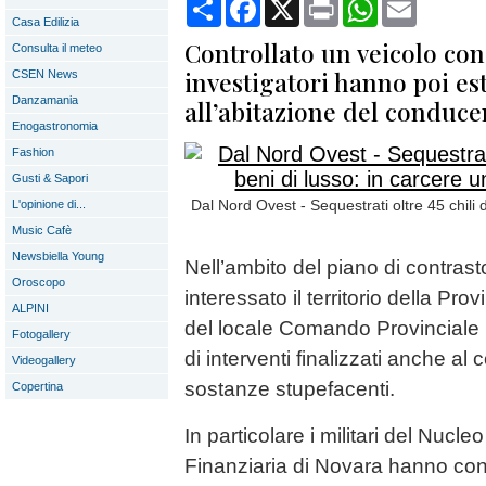
Condividi
Facebook
X
Print
WhatsApp
Email
Casa Edilizia
Controllato un veicolo con 
Consulta il meteo
investigatori hanno poi est
CSEN News
Danzamania
all’abitazione del conduce
Enogastronomia
Fashion
Gusti & Sapori
Dal Nord Ovest - Sequestrati oltre 45 chili 
L'opinione di...
Music Cafè
Newsbiella Young
Nell’ambito del piano di contrasto a
Oroscopo
interessato il territorio della Pro
ALPINI
del locale Comando Provinciale 
Fotogallery
di interventi finalizzati anche al c
Videogallery
sostanze stupefacenti.
Copertina
In particolare i militari del Nucl
Finanziaria di Novara hanno cont