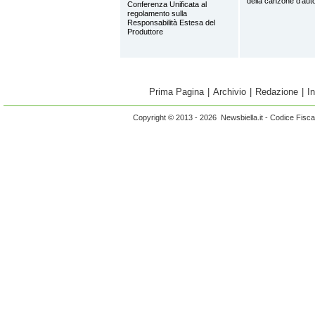
della canzone d’aut
Conferenza Unificata al
regolamento sulla
Responsabilità Estesa del
Produttore
Prima Pagina
|
Archivio
|
Redazione
|
I
Copyright © 2013 - 2026 Newsbiella.it - Codice Fisc