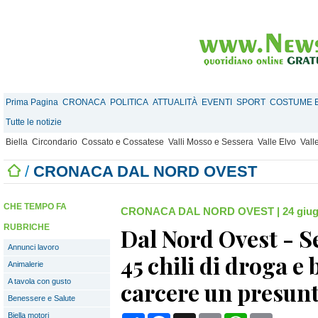
Prima Pagina
CRONACA
POLITICA
ATTUALITÀ
EVENTI
SPORT
COSTUME E
Tutte le notizie
Biella
Circondario
Cossato e Cossatese
Valli Mosso e Sessera
Valle Elvo
Vall
/
CRONACA DAL NORD OVEST
CHE TEMPO FA
CRONACA DAL NORD OVEST
|
24 giug
RUBRICHE
Dal Nord Ovest - S
Annunci lavoro
45 chili di droga e 
Animalerie
A tavola con gusto
carcere un presunt
Benessere e Salute
Biella motori