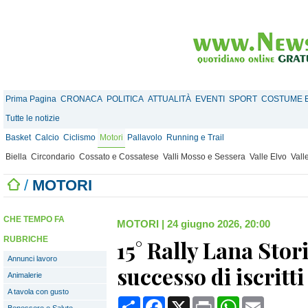
Prima Pagina
CRONACA
POLITICA
ATTUALITÀ
EVENTI
SPORT
COSTUME E
Tutte le notizie
Basket
Calcio
Ciclismo
Motori
Pallavolo
Running e Trail
Biella
Circondario
Cossato e Cossatese
Valli Mosso e Sessera
Valle Elvo
Vall
/
MOTORI
CHE TEMPO FA
MOTORI
|
24 giugno 2026, 20:00
RUBRICHE
15° Rally Lana Stor
Annunci lavoro
successo di iscritti
Animalerie
A tavola con gusto
Condividi
Facebook
X
Print
WhatsApp
Email