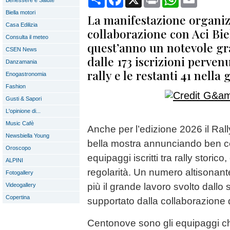
Benessere e Salute
Biella motori
La manifestazione organizz
Casa Edilizia
collaborazione con Aci Bie
Consulta il meteo
quest’anno un notevole g
CSEN News
dalle 173 iscrizioni pervenu
Danzamania
rally e le restanti 41 nella
Enogastronomia
Fashion
Gusti & Sapori
L'opinione di...
Music Cafè
Anche per l’edizione 2026 il Rall
Newsbiella Young
bella mostra annunciando ben ce
Oroscopo
equipaggi iscritti tra rally storico,
ALPINI
regolarità. Un numero altisonant
Fotogallery
più il grande lavoro svolto dallo 
Videogallery
Copertina
supportato dalla collaborazione 
Centonove sono gli equipaggi che