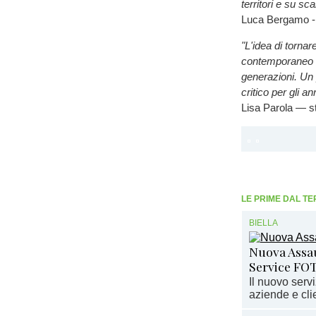
territori e su sc
Luca Bergamo -
"L'idea di tornar
contemporaneo è 
generazioni. Un 
critico per gli an
Lisa Parola — sto
LE PRIME DAL TE
BIELLA
Nuova Assaut
Service FO
Il nuovo serv
aziende e clie