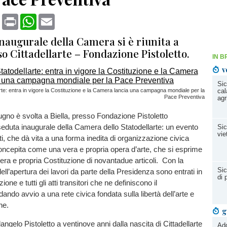
book
X
Print
WhatsApp
Email
naugurale della Camera si è riunita a
so Cittadellarte – Fondazione Pistoletto.
IN B
v
Sic
rte: entra in vigore la Costituzione e la Camera lancia una campagna mondiale per la
cal
Pace Preventiva
agr
no è svolta a Biella, presso Fondazione Pistoletto
a seduta inaugurale della Camera dello Statodellarte: un evento
Sic
vie
, che dà vita a una forma inedita di organizzazione civica
oncepita come una vera e propria opera d’arte, che si esprime
era e propria Costituzione di novantadue articoli. Con la
Sic
ll’apertura dei lavori da parte della Presidenza sono entrati in
di 
ione e tutti gli atti transitori che ne definiscono il
ando avvio a una rete civica fondata sulla libertà dell’arte e
ne.
g
ngelo Pistoletto a ventinove anni dalla nascita di Cittadellarte
Add