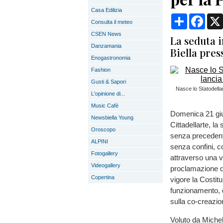
Casa Edilizia
Condividi
Face
Consulta il meteo
CSEN News
La seduta i
Danzamania
Biella pres
Enogastronomia
Fashion
Gusti & Sapori
Nasce lo Statodella
L'opinione di...
Music Cafè
Domenica 21 giug
Newsbiella Young
Cittadellarte, l
Oroscopo
senza precedenti
ALPINI
senza confini, c
Fotogallery
attraverso una v
Videogallery
proclamazione de
Copertina
vigore la Costituz
funzionamento, d
sulla co-creazio
Voluto da Michela