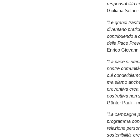
responsabilità ci
Giuliana Setari 
"Le grandi tras
diventano pratic
contribuendo a c
della Pace Preven
Enrico Giovannin
“La pace si rifer
nostre comunità e
cui condividiamo
ma siamo anche i
preventiva crea l
costruttiva non 
Günter Pauli - m
"
La campagna per
programma concre
relazione person
sostenibilità, 