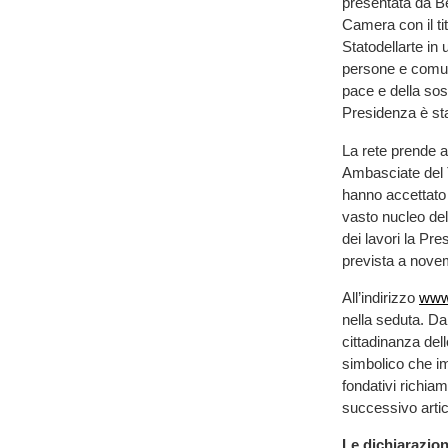
presentata da B
Camera con il ti
Statodellarte in
persone e comun
pace e della sost
Presidenza è sta
La rete prende a
Ambasciate del 
hanno accettato 
vasto nucleo del
dei lavori la Pr
prevista a nove
All’indirizzo
www.
nella seduta. Dal
cittadinanza del
simbolico che im
fondativi richiam
successivo artic
Le dichiarazion