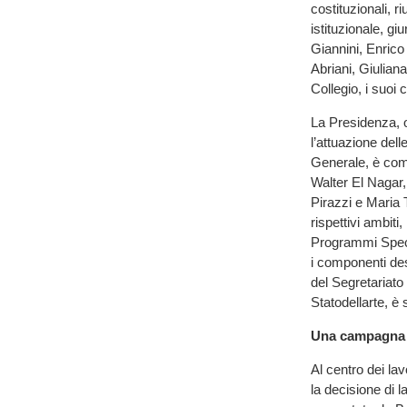
costituzionali, ri
istituzionale, g
Giannini, Enrico
Abriani, Giulian
Collegio, i suoi
La Presidenza, o
l’attuazione dell
Generale, è com
Walter El Nagar
Pirazzi e Maria 
rispettivi ambiti
Programmi Specia
i componenti des
del Segretariato
Statodellarte, 
Una campagna m
Al centro dei l
la decisione di