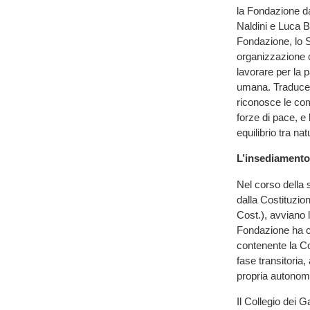
la Fondazione da
Naldini e Luca 
Fondazione, lo S
organizzazione 
lavorare per la p
umana. Traduce 
riconosce le co
forze di pace, e
equilibrio tra natu
L’insediamento 
Nel corso della s
dalla Costituzion
Cost.), avviano 
Fondazione ha co
contenente la Cost
fase transitoria
propria autonom
Il Collegio dei G