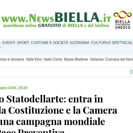
À
EVENTI
SPORT
COSTUME E SOCIETÀ
ECONOMIA
CULTURA E SPETTACOL
Mosso e Sessera
Valle Elvo
Valle Cervo
Basso Biellese
Valsesia
Cronaca dal Nor
ugno 2026, 19:20
o Statodellarte: entra in
la Costituzione e la Camera
 una campagna mondiale
Pace Preventiva