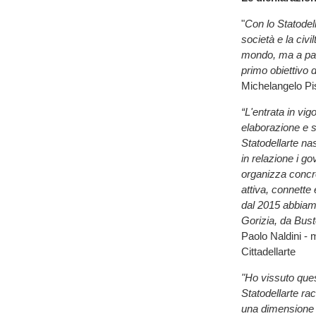
"
Con lo Statodell
società e la civ
mondo, ma a part
primo obiettivo
Michelangelo Pis
“L'entrata in vi
elaborazione e s
Statodellarte na
in relazione i g
organizza concr
attiva, connette
dal 2015 abbiam
Gorizia, da Bust
Paolo Naldini - 
Cittadellarte
"Ho vissuto que
Statodellarte racc
una dimensione n