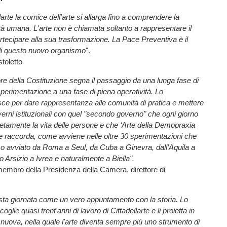
arte la cornice dell'arte si allarga fino a comprendere la
iltà umana. L'arte non è chiamata soltanto a rappresentare il
ecipare alla sua trasformazione. La Pace Preventiva è il
 di questo nuovo organismo
".
toletto
gore della Costituzione segna il passaggio da una lunga fase di
perimentazione a una fase di piena operatività. Lo
sce per dare rappresentanza alle comunità di pratica e mettere
overni istituzionali con quel "secondo governo" che ogni giorno
etamente la vita delle persone e che ‘Arte della Demopraxia
 e raccorda, come avviene nelle oltre 30 sperimentazioni che
o avviato da Roma a Seul, da Cuba a Ginevra, dall’Aquila a
o Arsizio a Ivrea e naturalmente a Biella".
membro della Presidenza della Camera, direttore di
sta giornata come un vero appuntamento con la storia. Lo
oglie quasi trent'anni di lavoro di Cittadellarte e li proietta in
uova, nella quale l'arte diventa sempre più uno strumento di