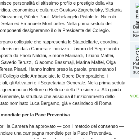
unisce personalità di altissimo profilo e prestigio della vita
iuridica, economica e culturale: Gustavo Zagrebelsky, Stefania
 Giovannini, Günter Pauli, Michelangelo Pistoletto, Niccolò
a Setari ed Emanuele Montibeller. Nella prima seduta del
Dal
 componenti designeranno il o la Presidente del Collegio.
cas
Bie
rgano collegiale che rappresenta lo Statodellarte, coordina
e decisioni dalla Camera e indirizza il lavoro del Segretariato
posta da Paolo Naldini, Simone Mainardi, Tiziana Maffei,
, Saverio Teruzzi, Giacomo Bassmaji, Marina Maffei, Olga
Pol
Pia
Teresa Pisani. Hanno inoltre preso la parola, presentando i
suo
, il Collegio delle Ambasciate, le Opere Demopratiche, i
li, gli Artivatori e il Segretariato Generale. Nella prima seduta
igneranno un Rettore o Rettrice della Presidenza. Alla guida
 Generale, la struttura che assicura il funzionamento dello
VIDE
è stato nominato Luca Bergamo, già vicesindaco di Roma.
ondiale per la Pace Preventiva
avori, la Camera ha approvato — con il metodo del consenso —
 lanciare una campagna mondiale per la Pace Preventiva,