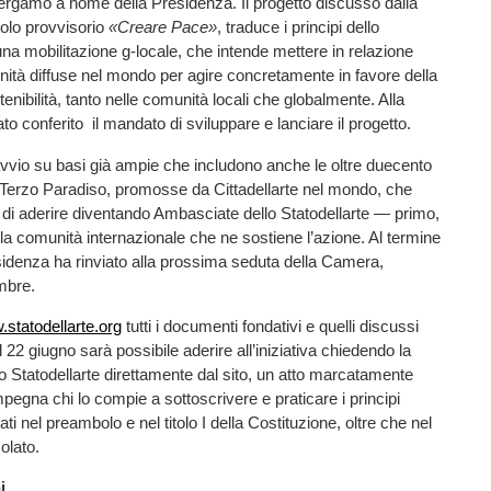
ergamo a nome della Presidenza. Il progetto discusso dalla
tolo provvisorio
«Creare Pace»
, traduce i principi dello
 una mobilitazione g-locale, che intende mettere in relazione
ità diffuse nel mondo per agire concretamente in favore della
enibilità, tanto nelle comunità locali che globalmente. Alla
to conferito il mandato di sviluppare e lanciare il progetto.
vvio su basi già ampie che includono anche le oltre duecento
Terzo Paradiso, promosse da Cittadellarte nel mondo, che
di aderire diventando Ambasciate dello Statodellarte — primo,
la comunità internazionale che ne sostiene l’azione. Al termine
esidenza ha rinviato alla prossima seduta della Camera,
mbre.
statodellarte.org
tutti i documenti fondativi e quelli discussi
 22 giugno sarà possibile aderire all’iniziativa chiedendo la
lo Statodellarte direttamente dal sito, un atto marcatamente
pegna chi lo compie a sottoscrivere e praticare i principi
ati nel preambolo e nel titolo I della Costituzione, oltre che nel
olato.
i