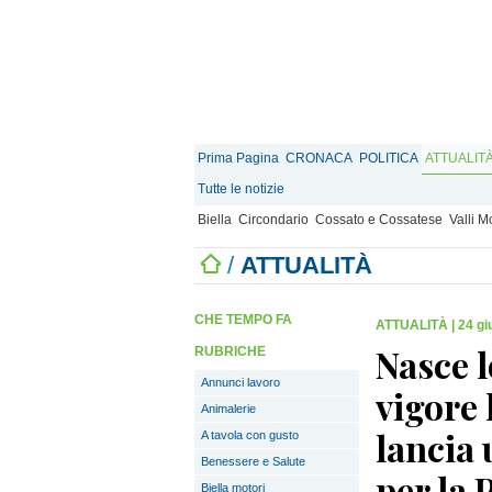
Prima Pagina
CRONACA
POLITICA
ATTUALIT
Tutte le notizie
Biella
Circondario
Cossato e Cossatese
Valli 
/
ATTUALITÀ
CHE TEMPO FA
ATTUALITÀ
|
24 gi
Nasce l
RUBRICHE
Annunci lavoro
vigore 
Animalerie
lancia
A tavola con gusto
Benessere e Salute
per la 
Biella motori