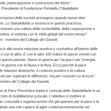
vile, partecipazione e costruzione del futuro".
- Presidente di Fondazione Pistoletto Cittadellarte
formazioni della società avvengono quando nuove idee
he. Lo Statodellarte si inserisce in questo processo,
ostruire una cultura della sostenibilità, della cooperazione e
tiva, in sintonia con le sfide globali del nostro tempo".
i - membro del Collegio dei Garanti
isce alla nostra relazione positiva e costruttiva all'interno delle
 con le altre, E con le altre 100 milioni di specie viventi con
 questo pianeta. Siamo in guerra per l'acqua e per l'energia,
n guerra con la fauna e la flora. Ecco perché la pace
e relazioni dinamiche, il contesto positivo e la cultura
solo per superare le differenze, ma per costruire su di esse”.
embro del Collegio dei Garanti
 la Pace Preventiva traduce i principi dello Statodellarte in un
to di mobilitazione g-locale. L'obiettivo è mettere in
e, comunità e organizzazioni che già operano per la pace e la
creando una rete capace di agire contemporaneamente nei