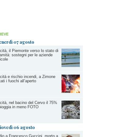
REVE
enerdì 07 agosto
cità, il Piemonte verso lo stato di
amità: sostegni per le aziende
icole
cità e rischio incendi, a Zimone
tati i fuochi all’aperto
cità, nel bacino del Cervo il 75%
pioggia in meno FOTO
iovedì 06 agosto
io a Francesco Guccini, morto a