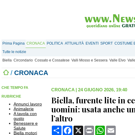
Prima Pagina
CRONACA
POLITICA
ATTUALITÀ
EVENTI
SPORT
COSTUME E
Tutte le notizie
Biella
Circondario
Cossato e Cossatese
Valli Mosso e Sessera
Valle Elvo
Vall
/
CRONACA
CHE TEMPO FA
CRONACA
|
24 GIUGNO 2026, 19:40
RUBRICHE
Biella, furente lite in c
Annunci lavoro
uomini: usata anche un
Animalerie
A tavola con
l’altro
gusto
Benessere e
Condividi
Facebook
X
Print
WhatsApp
Email
Salute
Biella motori