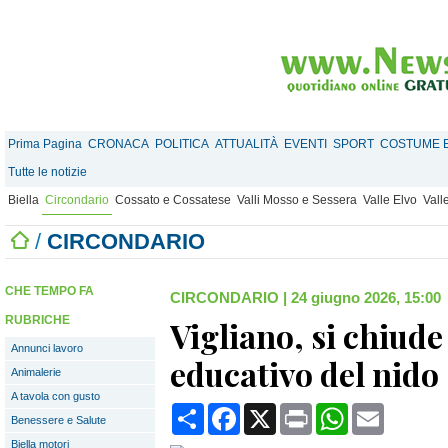
Prima Pagina
CRONACA
POLITICA
ATTUALITÀ
EVENTI
SPORT
COSTUME E
Tutte le notizie
Biella
Circondario
Cossato e Cossatese
Valli Mosso e Sessera
Valle Elvo
Vall
/
CIRCONDARIO
CHE TEMPO FA
CIRCONDARIO
|
24 giugno 2026, 15:00
RUBRICHE
Vigliano, si chiude
Annunci lavoro
educativo del nido
Animalerie
A tavola con gusto
Condividi
Facebook
X
Print
WhatsApp
Email
Benessere e Salute
Biella motori