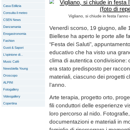
Casa Edilizia
Consulta il meteo
Vigliano, si chiude in festa l’anno
CSEN News
Danzamania
Venerdì scorso, 19 giugno, alle 1
Enogastronomia
Biellese ha aperto le porte alle f
Fashion
“Festa dei Saluti”, appuntamento
Gusti & Sapori
educativo che ha visto una gran
L'opinione di...
clima di autentica condivisione: 
Music Cafè
era stato predisposto per raccon
Newsbiella Young
Oroscopo
materiali, ciascuno dei progetti 
ALPINI
l’anno.
Fotogallery
Arte terapia, progetto orto, proge
Videogallery
Copertina
fili conduttori delle esperienze v
loro percorso al nido. Fotografie,
documentazioni e materiali in m
famiglie di ripercorrere i momenti 