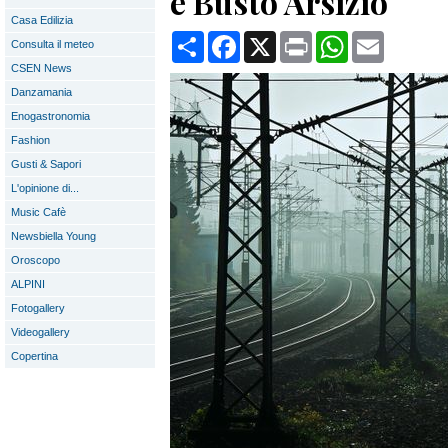
e Busto Arsizio
Casa Edilizia
Condividi
Facebook
X
Print
WhatsApp
Email
Consulta il meteo
CSEN News
Danzamania
Enogastronomia
Fashion
Gusti & Sapori
L'opinione di...
Music Cafè
Newsbiella Young
Oroscopo
ALPINI
Fotogallery
Videogallery
Copertina