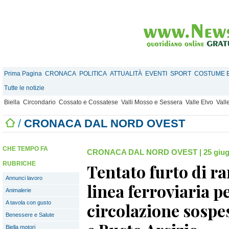
Prima Pagina
CRONACA
POLITICA
ATTUALITÀ
EVENTI
SPORT
COSTUME E
Tutte le notizie
Biella
Circondario
Cossato e Cossatese
Valli Mosso e Sessera
Valle Elvo
Vall
/
CRONACA DAL NORD OVEST
CHE TEMPO FA
CRONACA DAL NORD OVEST
|
25 giug
RUBRICHE
Tentato furto di r
Annunci lavoro
linea ferroviaria p
Animalerie
A tavola con gusto
circolazione sospe
Benessere e Salute
Biella motori