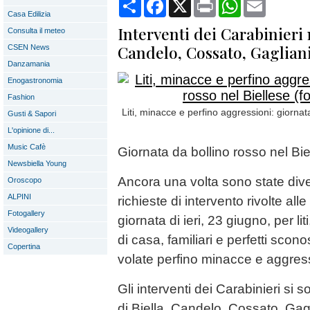
Condividi
Facebook
X
Print
WhatsApp
Email
Casa Edilizia
Interventi dei Carabinieri 
Consulta il meteo
Candelo, Cossato, Gagliani
CSEN News
Danzamania
Enogastronomia
Fashion
Liti, minacce e perfino aggressioni: giornata
Gusti & Sapori
L'opinione di...
Music Cafè
Giornata da bollino rosso nel Bi
Newsbiella Young
Ancora una volta sono state dive
Oroscopo
ALPINI
richieste di intervento rivolte alle
Fotogallery
giornata di ieri, 23 giugno, per liti
Videogallery
di casa, familiari e perfetti scono
Copertina
volate perfino minacce e aggres
Gli interventi dei Carabinieri si
di Biella, Candelo, Cossato, Gagli