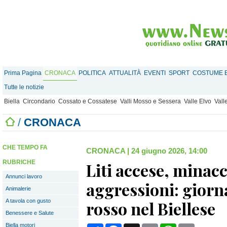
Prima Pagina
CRONACA
POLITICA
ATTUALITÀ
EVENTI
SPORT
COSTUME E
Tutte le notizie
Biella
Circondario
Cossato e Cossatese
Valli Mosso e Sessera
Valle Elvo
Vall
/
CRONACA
CHE TEMPO FA
CRONACA
|
24 giugno 2026, 14:00
RUBRICHE
Liti accese, minacc
Annunci lavoro
aggressioni: giorn
Animalerie
A tavola con gusto
rosso nel Biellese
Benessere e Salute
Biella motori