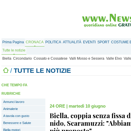
Prima Pagina
CRONACA
POLITICA
ATTUALITÀ
EVENTI
SPORT
COSTUME E
Tutte le notizie
Biella
Circondario
Cossato e Cossatese
Valli Mosso e Sessera
Valle Elvo
Vall
/
TUTTE LE NOTIZIE
CHE TEMPO FA
RUBRICHE
Annunci lavoro
24 ORE
|
martedì 10 giugno
Animalerie
Biella, coppia senza fissa 
A tavola con gusto
nido, Scaramuzzi: "Abbiam
Benessere e Salute
più proposte"
Biella motori