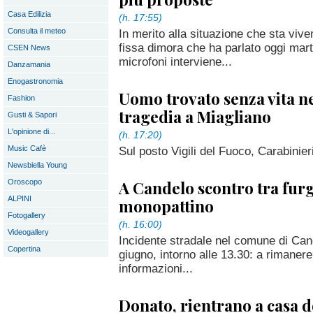
Casa Edilizia
(h. 17:55)
Consulta il meteo
In merito alla situazione che sta viv
fissa dimora che ha parlato oggi mart
CSEN News
microfoni interviene...
Danzamania
Enogastronomia
Uomo trovato senza vita ne
Fashion
tragedia a Miagliano
Gusti & Sapori
L'opinione di...
(h. 17:20)
Music Cafè
Sul posto Vigili del Fuoco, Carabinieri
Newsbiella Young
A Candelo scontro tra fur
Oroscopo
ALPINI
monopattino
Fotogallery
(h. 16:00)
Videogallery
Incidente stradale nel comune di Can
Copertina
giugno, intorno alle 13.30: a rimanere
informazioni...
Donato, rientrano a casa 