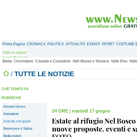
Prima Pagina
CRONACA
POLITICA
ATTUALITÀ
EVENTI
SPORT
COSTUME E
Tutte le notizie
Biella
Circondario
Cossato e Cossatese
Valli Mosso e Sessera
Valle Elvo
Vall
/
TUTTE LE NOTIZIE
CHE TEMPO FA
RUBRICHE
Annunci lavoro
24 ORE
|
martedì 17 giugno
Animalerie
Estate al rifugio Nel Bosco 
A tavola con gusto
nuove proposte, eventi e s
Benessere e Salute
FOTO
Biella motori