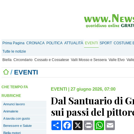
Prima Pagina
CRONACA
POLITICA
ATTUALITÀ
EVENTI
SPORT
COSTUME E
Tutte le notizie
Biella
Circondario
Cossato e Cossatese
Valli Mosso e Sessera
Valle Elvo
Vall
/
EVENTI
CHE TEMPO FA
EVENTI
|
27 giugno 2026, 07:00
RUBRICHE
Dal Santuario di G
Annunci lavoro
sui passi del pitto
Animalerie
A tavola con gusto
Condividi
Facebook
X
Print
WhatsApp
Email
Benessere e Salute
Biella motori