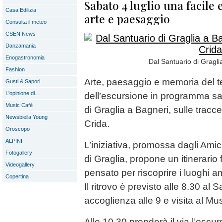
Sabato 4 luglio una facile 
Casa Edilizia
arte e paesaggio
Consulta il meteo
CSEN News
Danzamania
Enogastronomia
Dal Santuario di Graglia
Fashion
Arte, paesaggio e memoria del te
Gusti & Sapori
L'opinione di...
dell’escursione in programma sab
Music Cafè
di Graglia a Bagneri, sulle tracc
Newsbiella Young
Crida.
Oroscopo
ALPINI
L’iniziativa, promossa dagli Amic
Fotogallery
di Graglia, propone un itinerario f
Videogallery
pensato per riscoprire i luoghi amat
Copertina
Il ritrovo è previsto alle 8.30 al 
accoglienza alle 9 e visita al M
Alle 10.30 prenderà il via l’escu