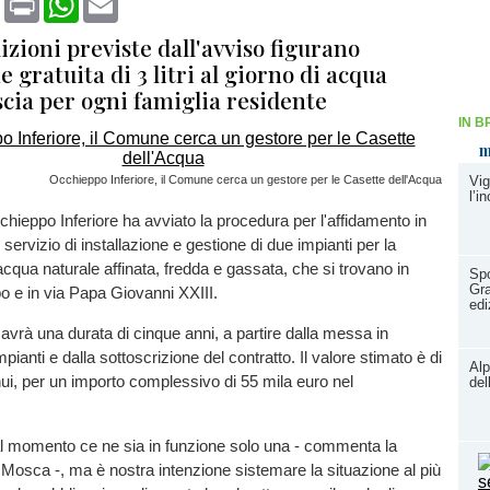
izioni previste dall'avviso figurano
e gratuita di 3 litri al giorno di acqua
scia per ogni famiglia residente
IN B
m
Occhieppo Inferiore, il Comune cerca un gestore per le Casette dell'Acqua
Vig
l’i
hieppo Inferiore ha avviato la procedura per l'affidamento in
servizio di installazione e gestione di due impianti per la
acqua naturale affinata, fredda e gassata, che si trovano in
Spo
Gra
o e in via Papa Giovanni XXIII.
edi
vrà una durata di cinque anni, a partire dalla messa in
mpianti e dalla sottoscrizione del contratto. Il valore stimato è di
Alp
ui, per un importo complessivo di 55 mila euro nel
del
al momento ce ne sia in funzione solo una - commenta la
osca -, ma è nostra intenzione sistemare la situazione al più