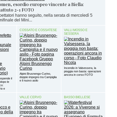
men, esordio europeo vincente a Biella:
battuto 2-1 FOTO
pettatori hanno seguito, nella serata di mercoledì 5
ifinale del Mini...
COSSATO E COSSATESE
VALLI MOSSO E
SESSERA
Incendio in Valsessera, la
pioggia non basta: operazioni
Alpini Brusnengo-Curino,
ancora in corso FOTO
doppio impegno tra Campiglia
ospende il
e il nuovo asilo
dopo le
co:
io e
VALLE CERVO
BASSO BIELLESE