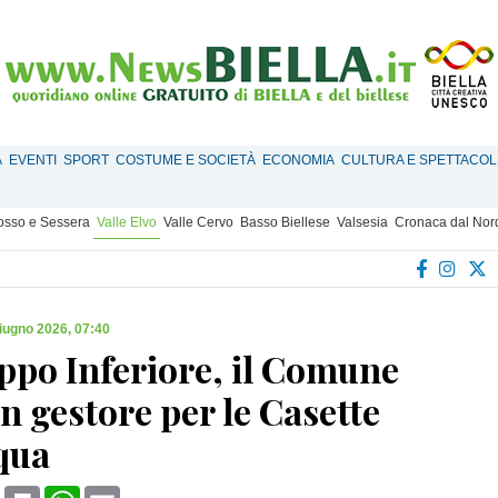
À
EVENTI
SPORT
COSTUME E SOCIETÀ
ECONOMIA
CULTURA E SPETTACOL
Mosso e Sessera
Valle Elvo
Valle Cervo
Basso Biellese
Valsesia
Cronaca dal Nor
iugno 2026, 07:40
ppo Inferiore, il Comune
n gestore per le Casette
qua
book
X
Print
WhatsApp
Email