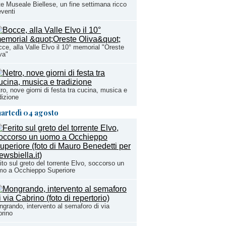
e Museale Biellese, un fine settimana ricco
eventi
ce, alla Valle Elvo il 10° memorial "Oreste
va"
ro, nove giorni di festa tra cucina, musica e
dizione
artedì 04 agosto
ito sul greto del torrente Elvo, soccorso un
mo a Occhieppo Superiore
grando, intervento al semaforo di via
rino