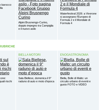
o barocco
lla
Waterfestival 2026: a Viverone
si assegnano l'Europeo di
Formula 2 e il Mondiale di
Alpini Brusnengo-Curino,
Formula 4
doppio impegno tra Campiglia
e il nuovo asilo
 RUBRICHE
BIELLA MOTORI
ENOGASTRONOMIA
lcone:
Sala Biellese, domenica il 9°
Biella, Bolle di Malto: un
uali rischi
raduno di auto e moto d’epoca
circuito urbano di eventi e
gusto FOTO e VIDEO