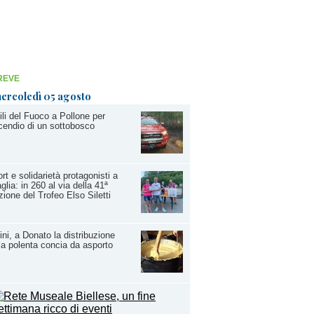
REVE
ercoledì 05 agosto
ili del Fuoco a Pollone per
ncendio di un sottobosco
rt e solidarietà protagonisti a
glia: in 260 al via della 41ª
zione del Trofeo Elso Siletti
ini, a Donato la distribuzione
la polenta concia da asporto