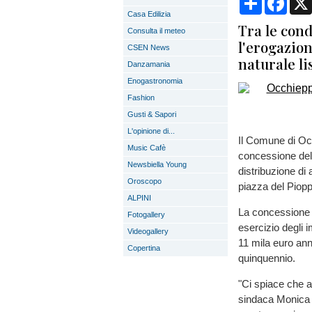
Casa Edilizia
Tra le cond
Consulta il meteo
l'erogazion
CSEN News
naturale li
Danzamania
Enogastronomia
Fashion
Gusti & Sapori
L'opinione di...
Il Comune di Occ
Music Cafè
concessione del 
Newsbiella Young
distribuzione di 
Oroscopo
piazza del Piopp
ALPINI
La concessione a
Fotogallery
esercizio degli i
Videogallery
11 mila euro ann
Copertina
quinquennio.
"Ci spiace che 
sindaca Monica M