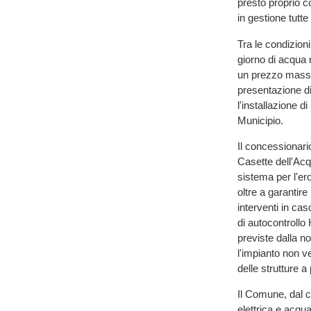
presto proprio c
in gestione tutte
Tra le condizioni 
giorno di acqua n
un prezzo massim
presentazione di
l'installazione d
Municipio.
Il concessionario
Casette dell'Acq
sistema per l'er
oltre a garantire
interventi in cas
di autocontrollo
previste dalla n
l'impianto non v
delle strutture a
Il Comune, dal c
elettrica e acqu