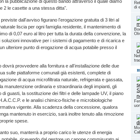
on la pubblicazione di questo bando attraverso il quale diamo
Ret
di 
 e 2 le casette a una stessa ditta".
previste dall'avviso figurano l'erogazione gratuita di 3 litri al
aturale liscia per ogni famiglia residente, il mantenimento di
Boc
o di 0,07 euro al litro per tutta la durata della convenzione, la
Oli
 soluzioni innovative per i sistemi di pagamento e di ricarica e
i un ulteriore punto di erogazione di acqua potabile presso il
Net
tra
 dovrà provvedere alla fornitura e all'installazione delle due
m
ua sulle piattaforme comunali già esistenti, complete di
ogazione di acqua microfiltrata naturale, refrigerata e gassata,
 la manutenzione ordinaria e straordinaria degli impianti, gli
o di guasti, la sostituzione dei filtri e delle lampade UV, il piano
 H.A.C.C.P. e le analisi chimico-fisiche e microbiologiche
Fer
uo
ormativa vigente. Alla scadenza della concessione, qualora
enga mantenuto in esercizio, sarà inoltre tenuto alla rimozione
 proprie spese.
Mon
anto suo, manterrà a proprio carico le utenze di energia
Cab
a potabile, ricevendo dal gestore un canone commisurato ai