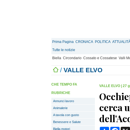
Prima Pagina
CRONACA
POLITICA
ATTUALIT
Tutte le notizie
Biella
Circondario
Cossato e Cossatese
Valli 
/
VALLE ELVO
CHE TEMPO FA
VALLE ELVO
|
27 g
Occhie
RUBRICHE
Annunci lavoro
cerca u
Animalerie
dell'Ac
A tavola con gusto
Benessere e Salute
Condividi
Face
Biella motori