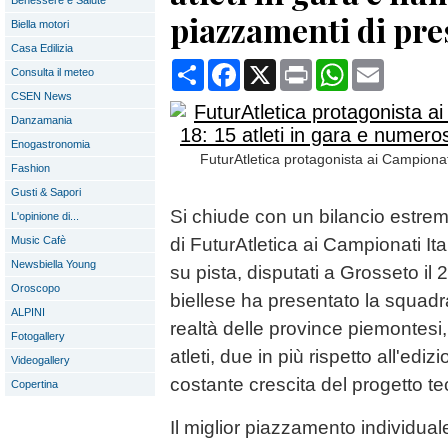
Benessere e Salute
piazzamenti di pre
Biella motori
Casa Edilizia
Condividi
Facebook
X
Print
WhatsApp
Email
Consulta il meteo
CSEN News
Danzamania
Enogastronomia
FuturAtletica protagonista ai Campionati
Fashion
Gusti & Sapori
Si chiude con un bilancio estrem
L'opinione di...
Music Cafè
di FuturAtletica ai Campionati Ita
Newsbiella Young
su pista, disputati a Grosseto il
Oroscopo
biellese ha presentato la squadr
ALPINI
realtà delle province piemontesi
Fotogallery
atleti, due in più rispetto all'ed
Videogallery
costante crescita del progetto t
Copertina
Il miglior piazzamento individual