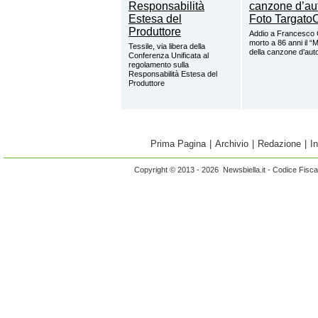
Addio a Francesco 
morto a 86 anni il “
Tessile, via libera della
della canzone d’aut
Conferenza Unificata al
regolamento sulla
Responsabilità Estesa del
Produttore
Prima Pagina
|
Archivio
|
Redazione
|
I
Copyright © 2013 - 2026 Newsbiella.it - Codice Fisc