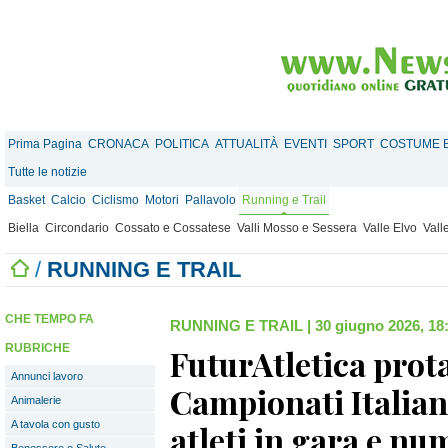
Prima Pagina
CRONACA
POLITICA
ATTUALITÀ
EVENTI
SPORT
COSTUME E
Tutte le notizie
Basket
Calcio
Ciclismo
Motori
Pallavolo
Running e Trail
Biella
Circondario
Cossato e Cossatese
Valli Mosso e Sessera
Valle Elvo
Vall
/
RUNNING E TRAIL
CHE TEMPO FA
RUNNING E TRAIL
|
30 giugno 2026, 18
RUBRICHE
FuturAtletica prot
Annunci lavoro
Campionati Italiani
Animalerie
A tavola con gusto
atleti in gara e nu