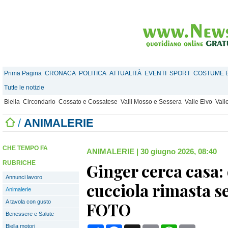
Prima Pagina
CRONACA
POLITICA
ATTUALITÀ
EVENTI
SPORT
COSTUME E
Tutte le notizie
Biella
Circondario
Cossato e Cossatese
Valli Mosso e Sessera
Valle Elvo
Vall
/
ANIMALERIE
CHE TEMPO FA
ANIMALERIE
|
30 giugno 2026, 08:40
RUBRICHE
Ginger cerca casa: 
Annunci lavoro
cucciola rimasta s
Animalerie
A tavola con gusto
FOTO
Benessere e Salute
Biella motori