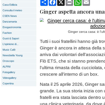
Condividi
Facebook
X
Print
WhatsApp
Email
Casa Edilizia
Ginger aspetta ancora una
Consulta il meteo
CSEN News
Danzamania
Enogastronomia
Ginger cerca casa: è l'u
Fashion
Gusti & Sapori
Tutti i suoi fratellini hanno già t
L'opinione di...
Ginger è ancora in attesa della 
Music Cafè
arriva dai volontari dell'associ
Newsbiella Young
Flò ETS, che si stanno prendend
Oroscopo
ALPINI
l'ultima rimasta della cucciolata, c
Fotogallery
crescere all'interno di un box.
Videogallery
Nata il 25 aprile 2026, Ginger sa
Copertina
grande. La sua storia inizia co
fratelli era stata lasciata dentro 
una clinica veterinaria, da dove