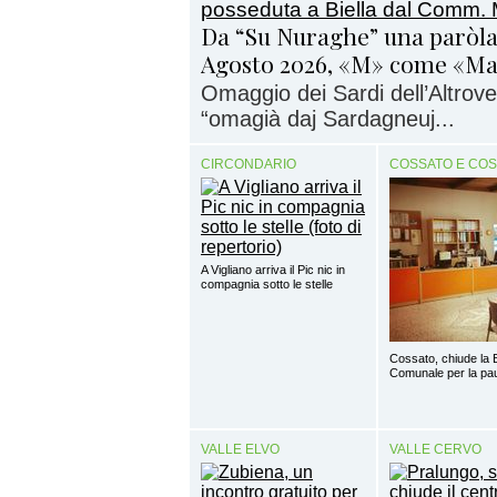
Da “Su Nuraghe” una paròla
Agosto 2026, «M» come «M
Omaggio dei Sardi dell’Altrove 
“omagià daj Sardagneuj...
CIRCONDARIO
COSSATO E CO
A Vigliano arriva il Pic nic in
compagnia sotto le stelle
Cossato, chiude la B
Comunale per la pa
VALLE ELVO
VALLE CERVO