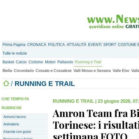
Prima Pagina
CRONACA
POLITICA
ATTUALITÀ
EVENTI
SPORT
COSTUME E
Tutte le notizie
Basket
Calcio
Ciclismo
Motori
Pallavolo
Running e Trail
Biella
Circondario
Cossato e Cossatese
Valli Mosso e Sessera
Valle Elvo
Vall
/
RUNNING E TRAIL
CHE TEMPO FA
RUNNING E TRAIL
|
23 giugno 2026, 07
RUBRICHE
Amron Team fra Bie
Annunci lavoro
Torinese: i risultat
Animalerie
A tavola con gusto
settimana FOTO