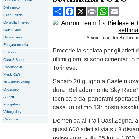
Benessere e Salute
Biella motori
Condividi
Facebook
X
Print
WhatsApp
Email
Casa Edilizia
Consulta il meteo
CSEN News
Amron Team fra Biellese e T
Danzamania
Enogastronomia
Procede la scalata per gli atleti
Fashion
ultimi giorni si sono cimentati in
Gusti & Sapori
Torinese.
L'opinione di...
Music Cafè
Sabato 20 giugno a Castelnuovo N
Newsbiella Young
dura "Belladormiente Sky Race"
Oroscopo
ALPINI
tecnica e dai panorami spettacol
Fotogallery
casa un ottimo 13° posto assolu
Videogallery
Copertina
Domenica al Trail Oasi Zegna, a 
quasi 600 atleti al via su 3 dista
asfissiante, sulla 35 km e 1700