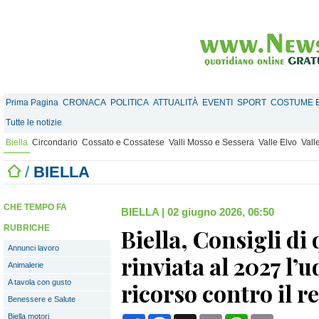
Prima Pagina
CRONACA
POLITICA
ATTUALITÀ
EVENTI
SPORT
COSTUME E
Tutte le notizie
Biella
Circondario
Cossato e Cossatese
Valli Mosso e Sessera
Valle Elvo
Vall
/
BIELLA
CHE TEMPO FA
BIELLA
|
02 giugno 2026, 06:50
RUBRICHE
Biella, Consigli di 
Annunci lavoro
rinviata al 2027 l’u
Animalerie
A tavola con gusto
ricorso contro il 
Benessere e Salute
Biella motori