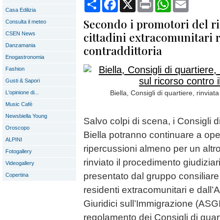
Condividi
Facebook
X
Print
WhatsApp
Email
Casa Edilizia
Secondo i promotori del ri
Consulta il meteo
cittadini extracomunitari 
CSEN News
Danzamania
contraddittoria
Enogastronomia
Fashion
Gusti & Sapori
Biella, Consigli di quartiere, rinviat
L'opinione di...
Music Cafè
Newsbiella Young
Salvo colpi di scena, i Consigli 
Oroscopo
Biella potranno continuare a ope
ALPINI
ripercussioni almeno per un altro 
Fotogallery
rinviato il procedimento giudiziari
Videogallery
presentato dal gruppo consiliare 
Copertina
residenti extracomunitari e dall’
Giuridici sull’Immigrazione (ASGI)
regolamento dei Consigli di quarti