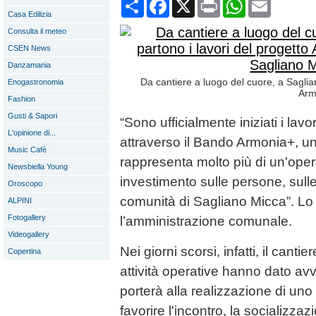
Condividi
Facebook
X
Print
WhatsApp
Email
Casa Edilizia
Consulta il meteo
CSEN News
Danzamania
Da cantiere a luogo del cuore, a Saglia
Enogastronomia
Arm
Fashion
Gusti & Sapori
“Sono ufficialmente iniziati i lavo
L'opinione di...
attraverso il Bando Armonia+, un
Music Cafè
rappresenta molto più di un'oper
Newsbiella Young
investimento sulle persone, sulle 
Oroscopo
comunità di Sagliano Micca”. Lo
ALPINI
Fotogallery
l’amministrazione comunale.
Videogallery
Nei giorni scorsi, infatti, il cant
Copertina
attività operative hanno dato av
porterà alla realizzazione di un
favorire l'incontro, la socializza