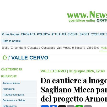
Prima Pagina
CRONACA
POLITICA
ATTUALITÀ
EVENTI
SPORT
COSTUME E
Tutte le notizie
Biella
Circondario
Cossato e Cossatese
Valli Mosso e Sessera
Valle Elvo
Vall
/
VALLE CERVO
CHE TEMPO FA
VALLE CERVO
|
01 giugno 2026, 12:40
RUBRICHE
Da cantiere a luogo
Annunci lavoro
Sagliano Micca par
Animalerie
A tavola con gusto
del progetto Arm
Benessere e Salute
Biella motori