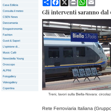
Condividi
Facebook
X
Print
WhatsApp
Email
Casa Edilizia
Gli interventi saranno dal 
Consulta il meteo
CSEN News
Danzamania
Enogastronomia
Fashion
Gusti & Sapori
L'opinione di...
Music Cafè
Newsbiella Young
Oroscopo
ALPINI
Fotogallery
Videogallery
Copertina
Treni, lavori sulla Biella-Novara: circola
Rete Ferroviaria Italiana (Grup