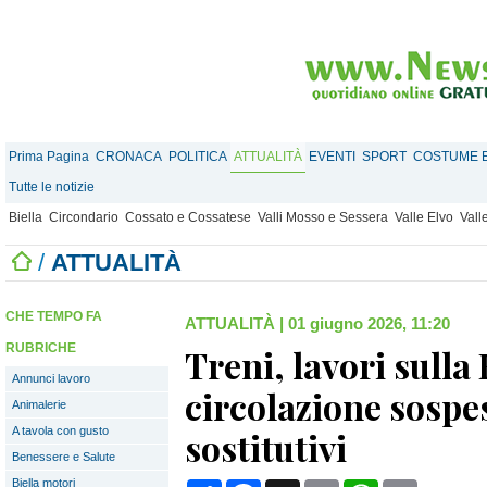
Prima Pagina
CRONACA
POLITICA
ATTUALITÀ
EVENTI
SPORT
COSTUME E
Tutte le notizie
Biella
Circondario
Cossato e Cossatese
Valli Mosso e Sessera
Valle Elvo
Vall
/
ATTUALITÀ
CHE TEMPO FA
ATTUALITÀ
|
01 giugno 2026, 11:20
RUBRICHE
Treni, lavori sulla
Annunci lavoro
circolazione sospe
Animalerie
A tavola con gusto
sostitutivi
Benessere e Salute
Biella motori