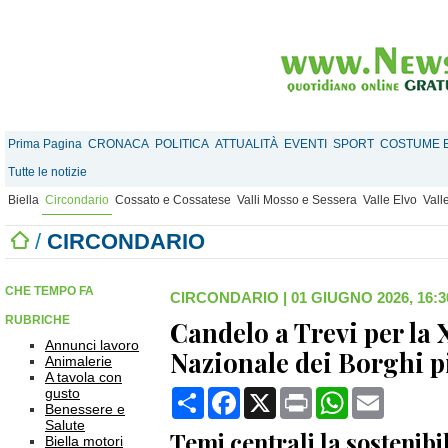
Prima Pagina
CRONACA
POLITICA
ATTUALITÀ
EVENTI
SPORT
COSTUME E
Tutte le notizie
Biella
Circondario
Cossato e Cossatese
Valli Mosso e Sessera
Valle Elvo
Vall
/
CIRCONDARIO
CHE TEMPO FA
CIRCONDARIO
|
01 GIUGNO 2026, 16:3
RUBRICHE
Candelo a Trevi per la
Annunci lavoro
Nazionale dei Borghi pi
Animalerie
A tavola con
gusto
Condividi
Facebook
X
Print
WhatsApp
Email
Benessere e
Salute
Temi centrali la sostenibil
Biella motori