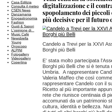
Casa Edilizia
digitalizzazione e il contr
Consulta il meteo
CSEN News
spopolamento dei piccoli
Danzamania
più decisive per il futuro 
Enogastronomia
Fashion
Gusti & Sapori
L'opinione di...
Music Cafè
Newsbiella
Young
Candelo a Trevi per la XXVI A
Oroscopo
Borghi più Belli
ALPINI
Fotogallery
Videogallery
E' stata molto partecipata l'As
Copertina
Borghi più Belli che si è tenuta n
Umbria. A rappresentare Candel
Valeria Maffeo che così commen
rappresentare Candelo con il s
Ricetto al più importante appu
rete che riunisce centinaia di pi
accomunati da un patrimonio str
cultura, identità e bellezza. 