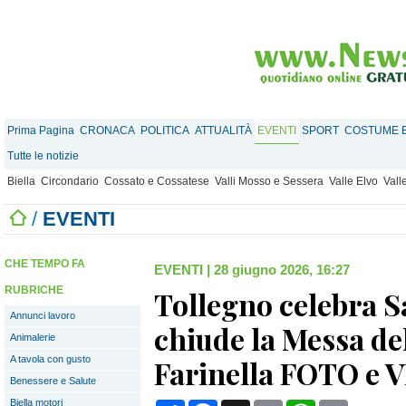
Prima Pagina
CRONACA
POLITICA
ATTUALITÀ
EVENTI
SPORT
COSTUME E
Tutte le notizie
Biella
Circondario
Cossato e Cossatese
Valli Mosso e Sessera
Valle Elvo
Vall
/
EVENTI
CHE TEMPO FA
EVENTI
|
28 giugno 2026, 16:27
RUBRICHE
Tollegno celebra 
Annunci lavoro
chiude la Messa de
Animalerie
A tavola con gusto
Farinella FOTO e 
Benessere e Salute
Biella motori