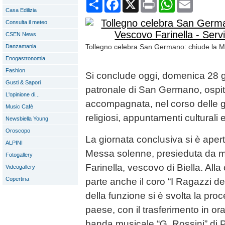
Condividi
Facebook
X
Print
WhatsApp
Email
Casa Edilizia
Consulta il meteo
CSEN News
Tollegno celebra San Germano: chiude la Me
Danzamania
Enogastronomia
Fashion
Si conclude oggi, domenica 28 gi
Gusti & Sapori
patronale di San Germano, ospita
L'opinione di...
accompagnata, nel corso delle 
Music Cafè
religiosi, appuntamenti culturali e
Newsbiella Young
Oroscopo
La giornata conclusiva si è aper
ALPINI
Messa solenne, presieduta da 
Fotogallery
Farinella, vescovo di Biella. All
Videogallery
Copertina
parte anche il coro “I Ragazzi del
della funzione si è svolta la proc
paese, con il trasferimento in o
banda musicale “G. Rossini” di