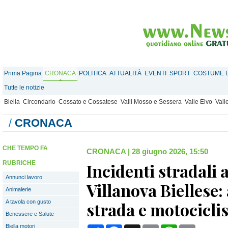
Prima Pagina
CRONACA
POLITICA
ATTUALITÀ
EVENTI
SPORT
COSTUME E
Tutte le notizie
Biella
Circondario
Cossato e Cossatese
Valli Mosso e Sessera
Valle Elvo
Vall
/
CRONACA
CHE TEMPO FA
CRONACA
|
28 giugno 2026, 15:50
RUBRICHE
Incidenti stradali 
Annunci lavoro
Villanova Biellese:
Animalerie
A tavola con gusto
strada e motociclis
Benessere e Salute
Biella motori