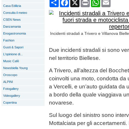
Condividi
Facebook
X
Print
WhatsApp
Email
Casa Edilizia
Consulta il meteo
CSEN News
Danzamania
Incidenti stradali a Trivero e Villanova Biell
Enogastronomia
Fashion
Gusti & Sapori
Due incidenti stradali si sono verif
L'opinione di...
nel territorio Biellese.
Music Cafè
Newsbiella Young
A Trivero, all’altezza del Bocchet
Oroscopo
coinvolti una moto, condotta da
ALPINI
a Vercelli, e un’auto guidata da
Fotogallery
a bordo della quale viaggiava un
Videogallery
novarese.
Copertina
Sul luogo del sinistro sono interv
Mottalciata per gli accertamenti. 