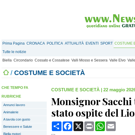
Prima Pagina
CRONACA
POLITICA
ATTUALITÀ
EVENTI
SPORT
COSTUME E
Tutte le notizie
Biella
Circondario
Cossato e Cossatese
Valli Mosso e Sessera
Valle Elvo
Vall
/
COSTUME E SOCIETÀ
CHE TEMPO FA
COSTUME E SOCIETÀ
|
22 maggio 2026
RUBRICHE
Monsignor Sacchi t
Annunci lavoro
stato ospite del Li
Animalerie
A tavola con gusto
Condividi
Facebook
X
Print
WhatsApp
Email
Benessere e Salute
Biella motori