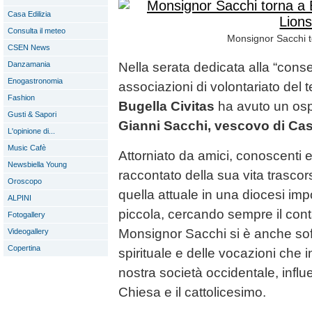
Casa Edilizia
Consulta il meteo
Monsignor Sacchi to
CSEN News
Danzamania
Nella serata dedicata alla “cons
Enogastronomia
associazioni di volontariato del ter
Fashion
Bugella Civitas
ha avuto un osp
Gusti & Sapori
Gianni Sacchi, vescovo di Cas
L'opinione di...
Music Cafè
Attorniato da amici, conoscenti e 
Newsbiella Young
raccontato della sua vita trascors
Oroscopo
quella attuale in una diocesi i
ALPINI
piccola, cercando sempre il cont
Fotogallery
Monsignor Sacchi si è anche soff
Videogallery
Copertina
spirituale e delle vocazioni che 
nostra società occidentale, infl
Chiesa e il cattolicesimo.