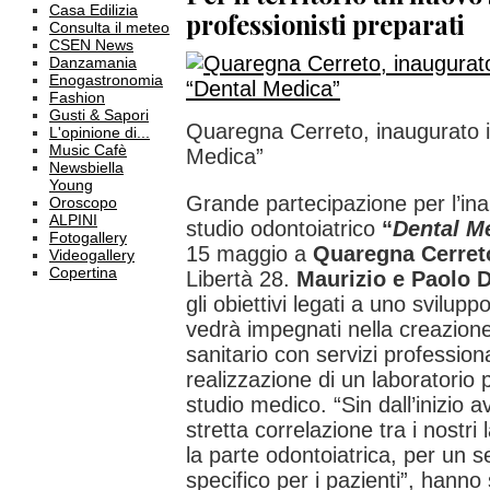
Casa Edilizia
professionisti preparati
Consulta il meteo
CSEN News
Danzamania
Enogastronomia
Fashion
Gusti & Sapori
Quaregna Cerreto, inaugurato i
L'opinione di...
Music Cafè
Medica”
Newsbiella
Young
Grande partecipazione per l’in
Oroscopo
ALPINI
studio odontoiatrico
“
Dental M
Fotogallery
15 maggio a
Quaregna Cerret
Videogallery
Copertina
Libertà 28.
Maurizio e Paolo 
gli obiettivi legati a uno sviluppo
vedrà impegnati nella creazione
sanitario con servizi professiona
realizzazione di un laboratorio p
studio medico. “Sin dall’inizio
stretta correlazione tra i nostri
la parte odontoiatrica, per un s
specifico per i pazienti”, hanno