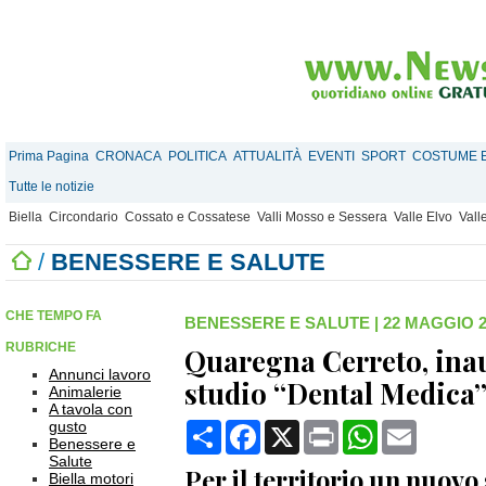
Prima Pagina
CRONACA
POLITICA
ATTUALITÀ
EVENTI
SPORT
COSTUME E
Tutte le notizie
Biella
Circondario
Cossato e Cossatese
Valli Mosso e Sessera
Valle Elvo
Vall
/
BENESSERE E SALUTE
CHE TEMPO FA
BENESSERE E SALUTE
|
22 MAGGIO 20
RUBRICHE
Quaregna Cerreto, ina
Annunci lavoro
studio “Dental Medica
Animalerie
A tavola con
gusto
Condividi
Facebook
X
Print
WhatsApp
Email
Benessere e
Salute
Per il territorio un nuovo
Biella motori