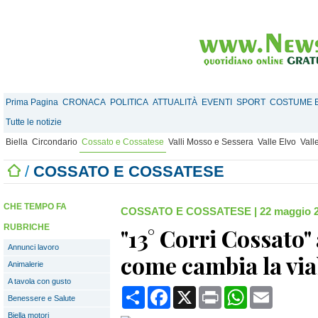
Prima Pagina
CRONACA
POLITICA
ATTUALITÀ
EVENTI
SPORT
COSTUME E
Tutte le notizie
Biella
Circondario
Cossato e Cossatese
Valli Mosso e Sessera
Valle Elvo
Vall
/
COSSATO E COSSATESE
CHE TEMPO FA
COSSATO E COSSATESE
|
22 maggio 2
RUBRICHE
"13° Corri Cossato"
Annunci lavoro
come cambia la via
Animalerie
A tavola con gusto
Condividi
Facebook
X
Print
WhatsApp
Email
Benessere e Salute
Biella motori