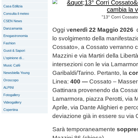
Casa Edilizia
Consulta il meteo
"13° Corri Cossato
CSEN News
Danzamania
Oggi v
enerdì 22 Maggio 2026
Enogastronomia
lo svolgimento della manifestazi
Fashion
Cossato», a Cossato verranno chi
Gusti & Sapori
Mazzini e via Martiri della Libert
L'opinione di...
intersezioni con le via Lamarmo
Music Cafè
Garibaldi/Tarino. Pertanto, la
cor
Newsbiella Young
Oroscopo
Linea:
400 —
Cossato – Masser
ALPINI
Gattinara provenendo da Cossat
Fotogallery
Lamarmora, piazza Perotti, via M
Videogallery
Aprile, via Dante Alighieri e pe
Copertina
deviazione già in essere su via C
Sarà temporaneamente
soppre
Mazzini 86 (chiesa).