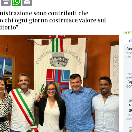
nistrazione sono contributi che
 chi ogni giorno costruisce valore sul
itorio".
IN B
d
Acc
spe
un 
Inc
arr
L’a
com
Inc
alc