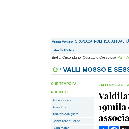
Prima Pagina
CRONACA
POLITICA
ATTUALIT
Tutte le notizie
Biella
Circondario
Cossato e Cossatese
Valli 
/
VALLI MOSSO E SE
CHE TEMPO FA
VALLI MOSSO E 
Valdila
RUBRICHE
Annunci lavoro
19mila 
Animalerie
associa
A tavola con gusto
Benessere e Salute
Condividi
Face
Biella motori