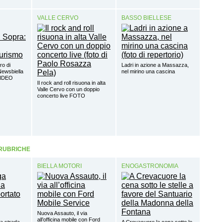
VALLE CERVO
BASSO BIELLESE
ro di
Ladri in azione a Massazza,
 Newsbiella
nel mirino una cascina
VIDEO
Il rock and roll risuona in alta
Valle Cervo con un doppio
concerto live FOTO
 RUBRICHE
BIELLA MOTORI
ENOGASTRONOMIA
Nuova Assauto, il via
all’officina mobile con Ford
la strada
A Crevacuore la cena sotto le