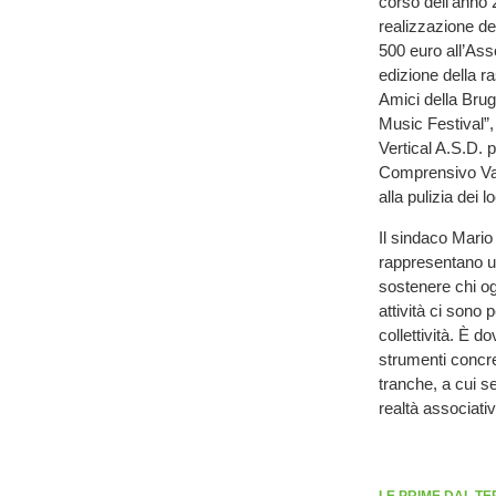
corso dell’anno 
realizzazione d
500 euro all’Ass
edizione della r
Amici della Brug
Music Festival”,
Vertical A.S.D. p
Comprensivo Vald
alla pulizia dei 
Il sindaco Mario 
rappresentano u
sostenere chi ogn
attività ci son
collettività. È
strumenti concre
tranche, a cui se
realtà associative
LE PRIME DAL TE