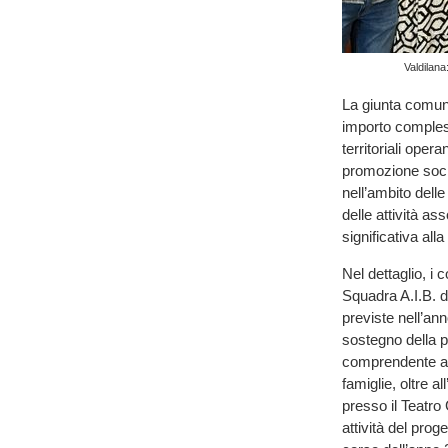
Valdilana
La giunta comuna
importo compless
territoriali opera
promozione socia
nell’ambito del
delle attività as
significativa all
Nel dettaglio, i 
Squadra A.I.B. di
previste nell’a
sostegno della p
comprendente atti
famiglie, oltre 
presso il Teatro 
attività del pro