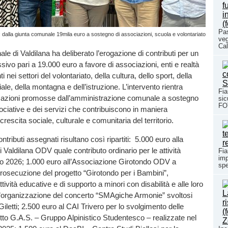
Pas
: dalla giunta comunale 19mila euro a sostegno di associazioni, scuola e volontariato
veg
Cal
le di Valdilana ha deliberato l’erogazione di contributi per un
ivo pari a 19.000 euro a favore di associazioni, enti e realtà
nti nei settori del volontariato, della cultura, dello sport, della
le, della montagna e dell’istruzione. L’intervento rientra
Fia
le azioni promosse dall’amministrazione comunale a sostegno
sic
FO
sociative e dei servizi che contribuiscono in maniera
a crescita sociale, culturale e comunitaria del territorio.
contributi assegnati risultano così ripartiti: 5.000 euro alla
 Valdilana ODV quale contributo ordinario per le attività
Fia
imp
nno 2026; 1.000 euro all’Associazione Girotondo ODV a
sp
rosecuzione del progetto “Girotondo per i Bambini”,
vità educative e di supporto a minori con disabilità e alle loro
all’organizzazione del concerto “SMAgiche Armonie” svoltosi
Giletti; 2.500 euro al CAI Trivero per lo svolgimento delle
getto G.A.S. – Gruppo Alpinistico Studentesco – realizzate nel