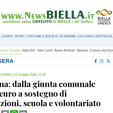
À
EVENTI
SPORT
COSTUME E SOCIETÀ
ECONOMIA
CULTURA E SPETTACOL
Mosso e Sessera
Valle Elvo
Valle Cervo
Basso Biellese
Valsesia
Cronaca dal Nor
SSERA
SESSERA
|
22 maggio 2026, 11:20
na: dalla giunta comunale
euro a sostegno di
zioni, scuola e volontariato
book
X
Print
WhatsApp
Email