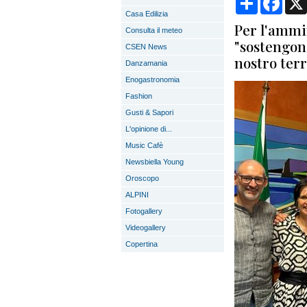
Casa Edilizia
Per l'ammi
Consulta il meteo
"sostengono
CSEN News
nostro terr
Danzamania
Enogastronomia
Fashion
Gusti & Sapori
L'opinione di...
Music Cafè
Newsbiella Young
Oroscopo
ALPINI
Fotogallery
Videogallery
Copertina