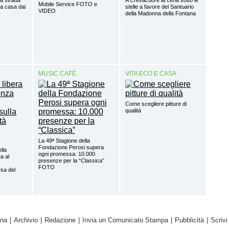
Mobile Service FOTO e
o a casa dai
stelle a favore del Santuario
VIDEO
della Madonna della Fontana
MUSIC CAFÈ
VITA ECO E CASA
Come scegliere pitture di
qualità
La 49ª Stagione della
Fondazione Perosi supera
ella
ogni promessa: 10.000
a al
presenze per la “Classica”
FOTO
sa del
ina
|
Archivio
|
Redazione
|
Invia un Comunicato Stampa
|
Pubblicità
|
Scrivi