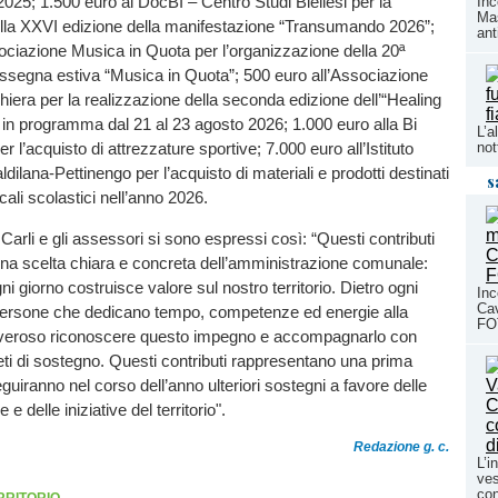
2025; 1.500 euro al DocBI – Centro Studi Biellesi per la
Inc
Mas
ella XXVI edizione della manifestazione “Transumando 2026”;
ant
ociazione Musica in Quota per l’organizzazione della 20ª
assegna estiva “Musica in Quota”; 500 euro all’Associazione
hiera per la realizzazione della seconda edizione dell’“Healing
 in programma dal 21 al 23 agosto 2026; 1.000 euro alla Bi
L’a
not
er l’acquisto di attrezzature sportive; 7.000 euro all’Istituto
ilana-Pettinengo per l’acquisto di materiali e prodotti destinati
s
locali scolastici nell’anno 2026.
Carli e gli assessori si sono espressi così: “Questi contributi
na scelta chiara e concreta dell’amministrazione comunale:
i giorno costruisce valore sul nostro territorio. Dietro ogni
Inc
Cav
o persone che dedicano tempo, competenze ed energie alla
FO
 doveroso riconoscere questo impegno e accompagnarlo con
ti di sostegno. Questi contributi rappresentano una prima
guiranno nel corso dell’anno ulteriori sostegni a favore delle
 e delle iniziative del territorio".
Redazione g. c.
L’i
ves
con
RRITORIO