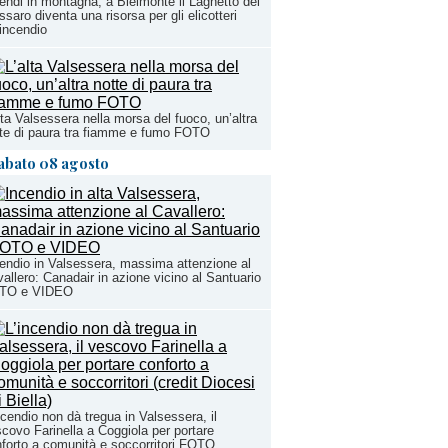
endi in montagna, a Bielmonte il Laghetto del
saro diventa una risorsa per gli elicotteri
incendio
lta Valsessera nella morsa del fuoco, un’altra
te di paura tra fiamme e fumo FOTO
abato 08 agosto
endio in Valsessera, massima attenzione al
allero: Canadair in azione vicino al Santuario
TO e VIDEO
ncendio non dà tregua in Valsessera, il
covo Farinella a Coggiola per portare
forto a comunità e soccorritori FOTO