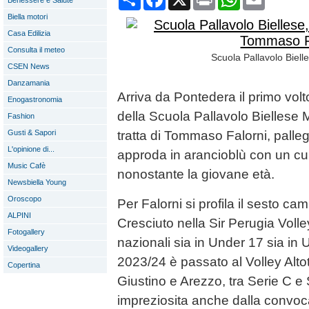
Benessere e Salute
Biella motori
Casa Edilizia
Consulta il meteo
Scuola Pallavolo Bielle
CSEN News
Danzamania
Arriva da Pontedera il primo vol
Enogastronomia
della Scuola Pallavolo Biellese 
Fashion
Gusti & Sapori
tratta di Tommaso Falorni, palle
L'opinione di...
approda in arancioblù con un cur
Music Cafè
nonostante la giovane età.
Newsbiella Young
Oroscopo
Per Falorni si profila il sesto c
ALPINI
Cresciuto nella Sir Perugia Volley
Fotogallery
nazionali sia in Under 17 sia in 
Videogallery
2023/24 è passato al Volley Alto
Copertina
Giustino e Arezzo, tra Serie C e
impreziosita anche dalla convo