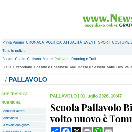
Prima Pagina
CRONACA
POLITICA
ATTUALITÀ
EVENTI
SPORT
COSTUME E
Tutte le notizie
Basket
Calcio
Ciclismo
Motori
Pallavolo
Running e Trail
Biella
Circondario
Cossato e Cossatese
Valli Mosso e Sessera
Valle Elvo
Vall
/
PALLAVOLO
CHE TEMPO FA
PALLAVOLO
|
01 luglio 2026, 10:47
RUBRICHE
Scuola Pallavolo Bi
Annunci lavoro
volto nuovo è Tom
Animalerie
A tavola con gusto
Condividi
Facebook
X
Print
WhatsApp
Email