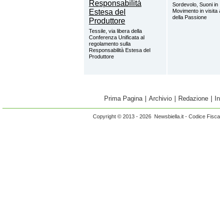
Sordevolo, Suoni in
Movimento in visita
della Passione
Tessile, via libera della
Conferenza Unificata al
regolamento sulla
Responsabilità Estesa del
Produttore
Prima Pagina
|
Archivio
|
Redazione
|
I
Copyright © 2013 - 2026 Newsbiella.it - Codice Fisc