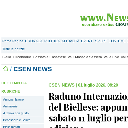
Prima Pagina
CRONACA
POLITICA
ATTUALITÀ
EVENTI
SPORT
COSTUME E
Tutte le notizie
Biella
Circondario
Cossato e Cossatese
Valli Mosso e Sessera
Valle Elvo
Vall
/
CSEN NEWS
CHE TEMPO FA
CSEN NEWS
|
01 luglio 2026, 08:20
RUBRICHE
Raduno Internazio
Annunci lavoro
del Biellese: appu
Animalerie
A tavola con gusto
sabato 11 luglio pe
Benessere e Salute
Biella motori