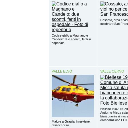
Cossato, arpa e viol
celebrare San Fra
Codice giallo a Magnano e
Candelo: due scontri, feriti in
ospedale
VALLE ELVO
VALLE CERVO
Biellese 1902, il Co
Andorno Micca salut
bianconeri e rinnova
collaborazione FO
Malore a Graglia, interviene
l’elisoccorso