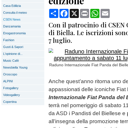
edizione
Casa Edilizia
Condividi
Facebook
X
Print
WhatsApp
Email
Consulta il meteo
CSEN News
Con il patrocinio di CSEN
Danzamania
di Biella. Le iscrizioni so
Enogastronomia
7 luglio.
Fashion
Gusti & Sapori
L'opinione di...
Music Cafè
Raduno Internazionale Fiat Panda del Biell
Newsbiella Young
Oroscopo
Anche quest’anno ritorna uno degl
ALPINI
Fotogallery
appassionati delle iconiche Fiat
Videogallery
Internazionale Fiat Panda del 
Copertina
terrà nel pomeriggio di sabato 1
da ASD i Pandisti del Biellese
all’insegna della promozione terri