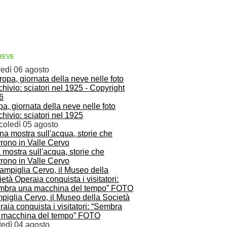
REVE
vedì 06 agosto
a, giornata della neve nelle foto
chivio: sciatori nel 1925
coledì 05 agosto
mostra sull'acqua, storie che
rono in Valle Cervo
piglia Cervo, il Museo della Società
aia conquista i visitatori: “Sembra
 macchina del tempo” FOTO
tedì 04 agosto