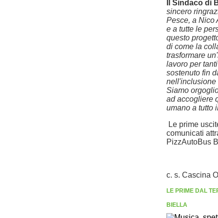
Il Sindaco di 
sincero ringra
Pesce, a Nico
e a tutte le pe
questo progett
di come la coll
trasformare un'
lavoro per tan
sostenuto fin d
nell'inclusione 
Siamo orgoglios
ad accogliere 
umano a tutto il
Le prime uscit
comunicati attra
PizzAutoBus Bi
c. s. Cascina O
LE PRIME DAL TE
BIELLA