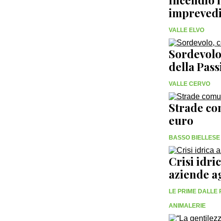
Incendio i
imprevedib
VALLE ELVO
Sordevolo,
della Pas
VALLE CERVO
Strade com
euro
BASSO BIELLESE
Crisi idri
aziende a
LE PRIME DALLE
ANIMALERIE