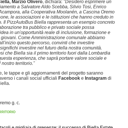
Biella, Marzio Olivero
, dichiara:
"Desidero esprimere un
ziamento a Salvatore Aldo Scebba, Silvio Tosi, Enrico
 Acampora, alla Cooperativa Moolanén, a Cascina Oremo
rsone, le associazioni e le istituzioni che hanno creduto in
o. Il PizzAutoBus Biella rappresenta un esempio concreto
aborazione tra pubblico e privato sociale possa
idea in un'opportunità reale di inclusione, formazione e
ti giovani. Come Amministrazione comunale abbiamo
all'inizio questo percorso, convinti che investire
significhi investire nel futuro della nostra comunità.
i che Biella sia il primo territorio fuori dalla Lombardia
questa esperienza, che saprà portare valore sociale e
 nostro territorio."
e, le tappe e gli aggiornamenti del progetto saranno
verso i canali social ufficiali
Facebook
e
Instagram
di
ella.
remo g. c.
RRITORIO