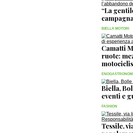
“La gentil
campagna 
BIELLA MOTORI
Camatti M
ruote: mez
motociclist
ENOGASTRONOM
Biella, Bo
eventi e 
FASHION
Tessile, v