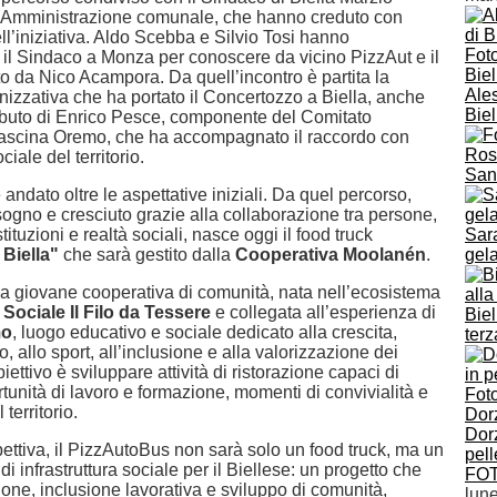
l’Amministrazione comunale, che hanno creduto con
l’iniziativa. Aldo Scebba e Silvio Tosi hanno
l Sindaco a Monza per conoscere da vicino PizzAut e il
o da Nico Acampora. Da quell’incontro è partita la
Ales
izzativa che ha portato il Concertozzo a Biella, anche
Biel
ributo di Enrico Pesce, componente del Comitato
ascina Oremo, che ha accompagnato il raccordo con
Ros
iale del territorio.
San
è andato oltre le aspettative iniziali. Da quel percorso,
ogno e cresciuto grazie alla collaborazione tra persone,
tituzioni e realtà sociali, nasce oggi il food truck
Sara
Biella"
che sarà gestito dalla
Cooperativa Moolanén
.
gela
 giovane cooperativa di comunità, nata nell’ecosistema
Sociale Il Filo da Tessere
e collegata all’esperienza di
Biel
mo
, luogo educativo e sociale dedicato alla crescita,
terz
o, allo sport, all’inclusione e alla valorizzazione dei
obiettivo è sviluppare attività di ristorazione capaci di
unità di lavoro e formazione, momenti di convivialità e
territorio.
Dor
ettiva, il PizzAutoBus non sarà solo un food truck, ma un
pell
di infrastruttura sociale per il Biellese: un progetto che
FO
ione, inclusione lavorativa e sviluppo di comunità,
lun