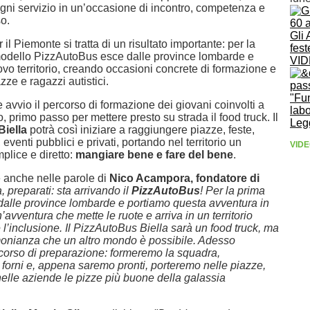
gni servizio in un’occasione di incontro, competenza e
o.
Gli 
 il Piemonte si tratta di un risultato importante: per la
fest
 modello PizzAutoBus esce dalle province lombarde e
VI
ovo territorio, creando occasioni concrete di formazione e
zze e ragazzi autistici.
"Fu
avvio il percorso di formazione dei giovani coinvolti a
labo
primo passo per mettere presto su strada il food truck. Il
Leg
iella
potrà così iniziare a raggiungere piazze, feste,
eventi pubblici e privati, portando nel territorio un
VIDE
lice e diretto:
mangiare bene e fare del bene
.
 anche nelle parole di
Nico Acampora, fondatore di
a, preparati: sta arrivando il
PizzAutoBus
! Per la prima
dalle province lombarde e portiamo questa avventura in
avventura che mette le ruote e arriva in un territorio
e l’inclusione. Il PizzAutoBus Biella sarà un food truck, ma
monianza che un altro mondo è possibile. Adesso
rcorso di preparazione: formeremo la squadra,
forni e, appena saremo pronti, porteremo nelle piazze,
nelle aziende le pizze più buone della galassia