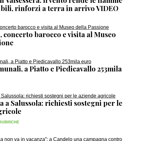
n Valsessera: il vento rende le fiamme
ili, rinforzi a terra in arrivo VIDEO
 concerto barocco e visita al Museo
sione
unali, a Piatto e Piedicavallo 253mila
ca a Salussola: richiesti sostegni per le
gricole
 RUBRICHE