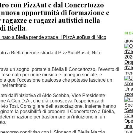
ntro con PizzAut e dal Concertozzo
 nuova opportunità di formazione e
 ragazze e ragazzi autistici nella
di Biella.
IN B
gio
to a Biella prende strada il PizzAutoBus di Nico
Orop
d'ar
rava un sogno: portare a Biella il Concertozzo, l’evento di
mer
e Tese nato per unire musica e impegno sociale, e
rno a quell’occasione qualcosa che potesse lasciare un
nel territorio.
Una 
scor
ato dall’iniziativa di Aldo Scebba, Vice Presidente
one A.Gen.D.A., che già conosceva l’esperienza di
ilvio Tosi, Consigliere dell’associazione. Insieme hanno
ginare la possibilità di proporre il Concertozzo a Biella,
Cam
determinazione per trasformare un’intuizione in un
Oper
to.
una
mar
 percorso condiviso con il Sindaco di Biella Marzio