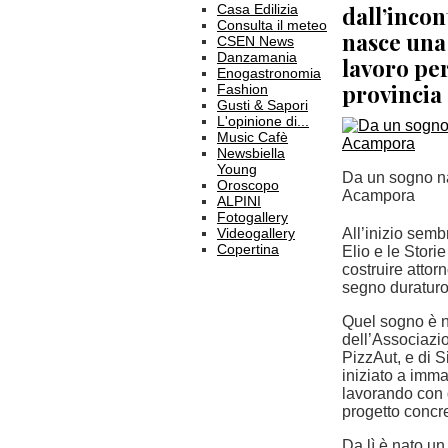
Casa Edilizia
dall’inco
Consulta il meteo
nasce una
CSEN News
Danzamania
lavoro per
Enogastronomia
provincia 
Fashion
Gusti & Sapori
L'opinione di...
Music Cafè
Newsbiella
Young
Da un sogno na
Oroscopo
Acampora
ALPINI
Fotogallery
Videogallery
All’inizio semb
Copertina
Elio e le Stori
costruire atto
segno duraturo 
Quel sogno è n
dell’Associazi
PizzAut, e di S
iniziato a imma
lavorando con 
progetto concre
Da lì è nato un