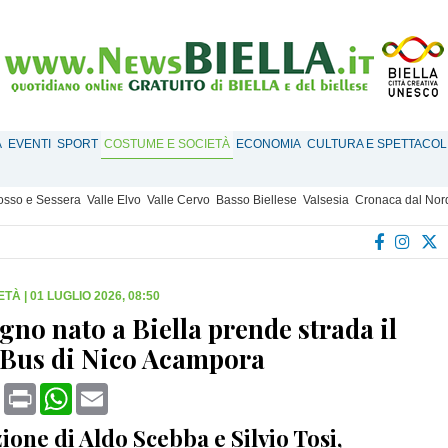
À
EVENTI
SPORT
COSTUME E SOCIETÀ
ECONOMIA
CULTURA E SPETTACOL
Mosso e Sessera
Valle Elvo
Valle Cervo
Basso Biellese
Valsesia
Cronaca dal Nor
ETÀ
|
01 LUGLIO 2026, 08:50
gno nato a Biella prende strada il
Bus di Nico Acampora
book
X
Print
WhatsApp
Email
zione di Aldo Scebba e Silvio Tosi,