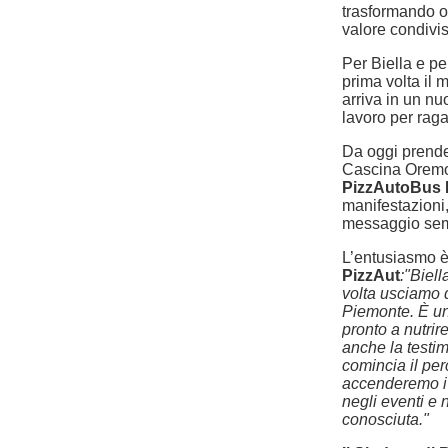
trasformando o
valore condivis
Per Biella e per
prima volta il
arriva in un nu
lavoro per raga
Da oggi prende 
Cascina Oremo, 
PizzAutoBus B
manifestazioni, 
messaggio semp
L’entusiasmo è
PizzAut
:"Biell
volta usciamo 
Piemonte. È un’
pronto a nutrir
anche la testi
comincia il pe
accenderemo i 
negli eventi e 
conosciuta."