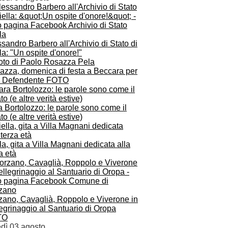
sandro Barbero all'Archivio di Stato di
la: "Un ospite d'onore!"
azza, domenica di festa a Beccara per
 Defendente FOTO
 Bortolozzo: le parole sono come il
to (e altre verità estive)
la, gita a Villa Magnani dedicata alla
a età
zano, Cavaglià, Roppolo e Viverone in
egrinaggio al Santuario di Oropa
TO
edì 03 agosto