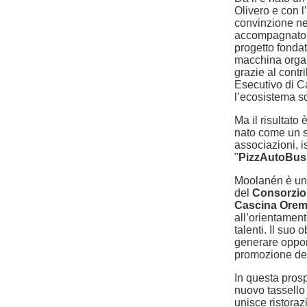
Olivero e con 
convinzione nel
accompagnato i
progetto fondat
macchina organ
grazie al cont
Esecutivo di C
l’ecosistema soc
Ma il risultato 
nato come un s
associazioni, is
"
PizzAutoBus 
Moolanén è una
del
Consorzio 
Cascina Ore
all’orientament
talenti. Il suo 
generare opport
promozione del 
In questa prosp
nuovo tassello 
unisce ristoraz