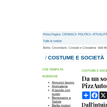
Prima Pagina
CRONACA
POLITICA
ATTUALIT
Tutte le notizie
Biella
Circondario
Cossato e Cossatese
Valli 
/
COSTUME E SOCIETÀ
CHE TEMPO FA
COSTUME E SOCI
Da un so
RUBRICHE
Annunci lavoro
PizzAuto
Animalerie
A tavola con
Condividi
Face
gusto
Benessere e
Salute
Dall’intui
Biella motori