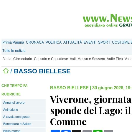
Prima Pagina
CRONACA
POLITICA
ATTUALITÀ
EVENTI
SPORT
COSTUME E
Tutte le notizie
Biella
Circondario
Cossato e Cossatese
Valli Mosso e Sessera
Valle Elvo
Vall
/
BASSO BIELLESE
CHE TEMPO FA
BASSO BIELLESE
|
30 giugno 2026, 19
RUBRICHE
Viverone, giornata 
Annunci lavoro
sponde del Lago: il
Animalerie
A tavola con gusto
Comune
Benessere e Salute
Biella motori