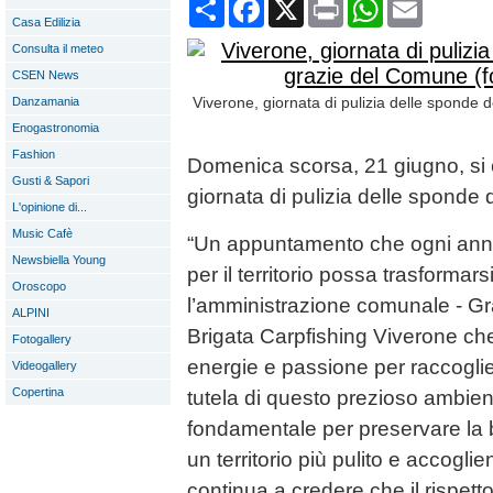
Condividi
Facebook
X
Print
WhatsApp
Email
Casa Edilizia
Consulta il meteo
CSEN News
Viverone, giornata di pulizia delle sponde d
Danzamania
Enogastronomia
Fashion
Domenica scorsa, 21 giugno, si è
Gusti & Sapori
giornata di pulizia delle sponde
L'opinione di...
Music Cafè
“Un appuntamento che ogni ann
Newsbiella Young
per il territorio possa trasformars
Oroscopo
l’amministrazione comunale - Grazi
ALPINI
Brigata Carpfishing Viverone c
Fotogallery
energie e passione per raccogliere
Videogallery
Copertina
tutela di questo prezioso ambien
fondamentale per preservare la b
un territorio più pulito e accoglie
continua a credere che il rispett