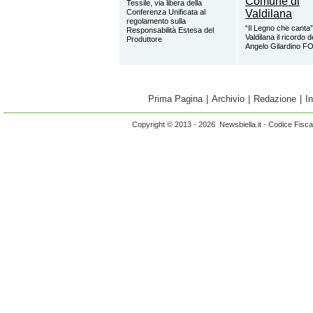
Tessile, via libera della
Conferenza Unificata al
regolamento sulla
“Il Legno che canta”
Responsabilità Estesa del
Valdilana il ricordo 
Produttore
Angelo Gilardino 
Prima Pagina
|
Archivio
|
Redazione
|
I
Copyright © 2013 - 2026 Newsbiella.it - Codice Fisc