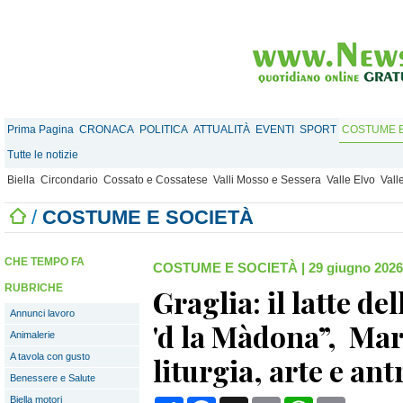
Prima Pagina
CRONACA
POLITICA
ATTUALITÀ
EVENTI
SPORT
COSTUME E
Tutte le notizie
Biella
Circondario
Cossato e Cossatese
Valli Mosso e Sessera
Valle Elvo
Vall
/
COSTUME E SOCIETÀ
CHE TEMPO FA
COSTUME E SOCIETÀ
|
29 giugno 2026
RUBRICHE
Graglia: il latte del
Annunci lavoro
'd la Màdona”, Mar
Animalerie
A tavola con gusto
liturgia, arte e an
Benessere e Salute
Biella motori