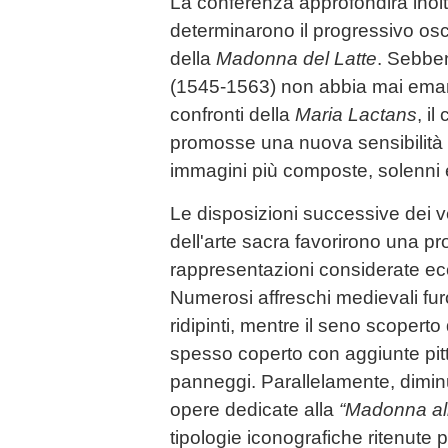
La conferenza approfondirà inoltr
determinarono il progressivo os
della
Madonna del Latte
. Sebben
(1545-1563) non abbia mai emana
confronti della
Maria Lactans
, i
promosse una nuova sensibilità f
immagini più composte, solenni e
Le disposizioni successive dei ve
dell'arte sacra favorirono una p
rappresentazioni considerate ec
Numerosi affreschi medievali furo
ridipinti, mentre il seno scopert
spesso coperto con aggiunte pit
panneggi. Parallelamente, dimin
opere dedicate alla
“Madonna all
tipologie iconografiche ritenute pi