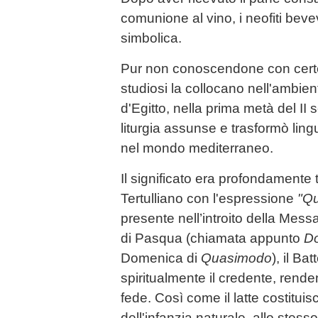
comunione al vino, i neofiti be
simbolica.
Pur non conoscendone con certe
studiosi la collocano nell'ambien
d'Egitto, nella prima metà del II
liturgia assunse e trasformò ling
nel mondo mediterraneo.
Il significato era profondamente
Tertulliano con l'espressione
"Qu
presente nell’introito della Me
di Pasqua (chiamata appunto
Do
Domenica di
Quasimodo
), il B
spiritualmente il credente, rend
fede. Così come il latte costituis
dell'infanzia naturale, allo stess