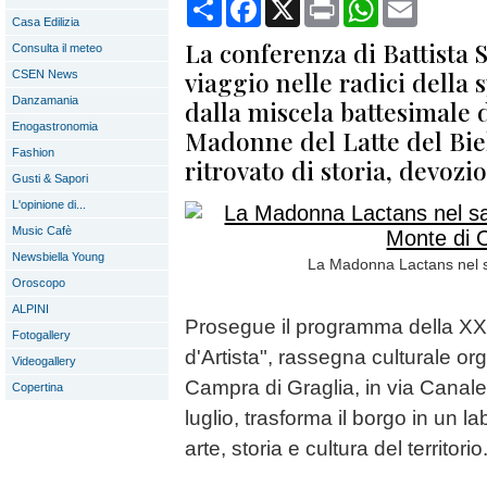
Condividi
Facebook
X
Print
WhatsApp
Email
Casa Edilizia
La conferenza di Battista 
Consulta il meteo
viaggio nelle radici della s
CSEN News
Danzamania
dalla miscela battesimale d
Enogastronomia
Madonne del Latte del Bie
Fashion
ritrovato di storia, devozio
Gusti & Sapori
L'opinione di...
Music Cafè
Newsbiella Young
La Madonna Lactans nel s
Oroscopo
ALPINI
Prosegue il programma della XXV
Fotogallery
d'Artista", rassegna culturale or
Videogallery
Campra di Graglia, in via Canale 
Copertina
luglio, trasforma il borgo in un 
arte, storia e cultura del territorio