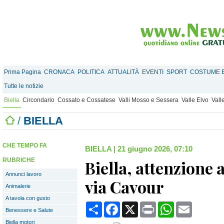
Prima Pagina
CRONACA
POLITICA
ATTUALITÀ
EVENTI
SPORT
COSTUME E
Tutte le notizie
Biella
Circondario
Cossato e Cossatese
Valli Mosso e Sessera
Valle Elvo
Vall
/
BIELLA
CHE TEMPO FA
BIELLA
|
21 giugno 2026, 07:10
RUBRICHE
Biella, attenzione a
Annunci lavoro
via Cavour
Animalerie
A tavola con gusto
Condividi
Facebook
X
Print
WhatsApp
Email
Benessere e Salute
Biella motori