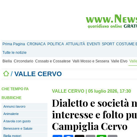
Prima Pagina
CRONACA
POLITICA
ATTUALITÀ
EVENTI
SPORT
COSTUME E
Tutte le notizie
Biella
Circondario
Cossato e Cossatese
Valli Mosso e Sessera
Valle Elvo
Vall
/
VALLE CERVO
CHE TEMPO FA
VALLE CERVO
|
05 luglio 2026, 17:30
RUBRICHE
Dialetto e società n
Annunci lavoro
interesse e folto p
Animalerie
A tavola con gusto
Campiglia Cervo
Benessere e Salute
Biella motori