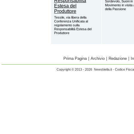
Sordevolo, Suoni in
Movimento in visita
della Passione
Tessile, via libera della
Conferenza Unificata al
regolamento sulla
Responsabilità Estesa del
Produttore
Prima Pagina
|
Archivio
|
Redazione
|
I
Copyright © 2013 - 2026 Newsbiella.it - Codice Fisc