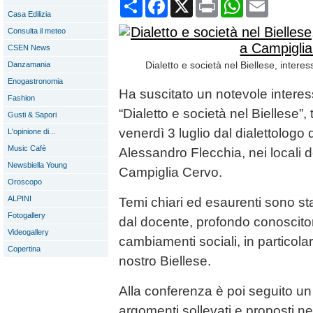
Condividi
Facebook
X
Print
WhatsApp
Email
Casa Edilizia
Consulta il meteo
CSEN News
Dialetto e società nel Biellese, intere
Danzamania
Enogastronomia
Ha suscitato un notevole interess
Fashion
“Dialetto e società nel Biellese”,
Gusti & Sapori
venerdì 3 luglio dal dialettologo d
L'opinione di...
Music Cafè
Alessandro Flecchia, nei locali de
Newsbiella Young
Campiglia Cervo.
Oroscopo
ALPINI
Temi chiari ed esaurenti sono stat
Fotogallery
dal docente, profondo conoscitore
Videogallery
cambiamenti sociali, in particola
Copertina
nostro Biellese.
Alla conferenza è poi seguito un 
argomenti sollevati e proposti nel