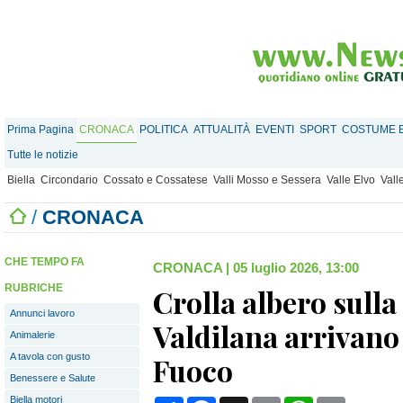
Prima Pagina
CRONACA
POLITICA
ATTUALITÀ
EVENTI
SPORT
COSTUME E
Tutte le notizie
Biella
Circondario
Cossato e Cossatese
Valli Mosso e Sessera
Valle Elvo
Vall
/
CRONACA
CHE TEMPO FA
CRONACA
|
05 luglio 2026, 13:00
RUBRICHE
Crolla albero sulla
Annunci lavoro
Valdilana arrivano i
Animalerie
A tavola con gusto
Fuoco
Benessere e Salute
Biella motori