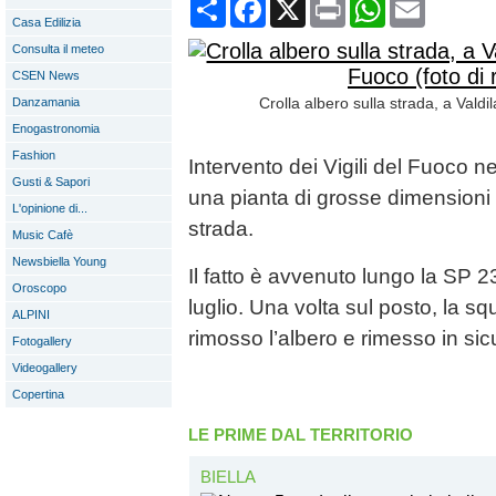
Condividi
Facebook
X
Print
WhatsApp
Email
Casa Edilizia
Consulta il meteo
CSEN News
Crolla albero sulla strada, a Valdil
Danzamania
Enogastronomia
Fashion
Intervento dei Vigili del Fuoco n
Gusti & Sapori
una pianta di grosse dimensioni 
L'opinione di...
strada.
Music Cafè
Newsbiella Young
Il fatto è avvenuto lungo la SP 2
Oroscopo
luglio. Una volta sul posto, la 
ALPINI
rimosso l’albero e rimesso in sic
Fotogallery
Videogallery
Copertina
LE PRIME DAL TERRITORIO
BIELLA