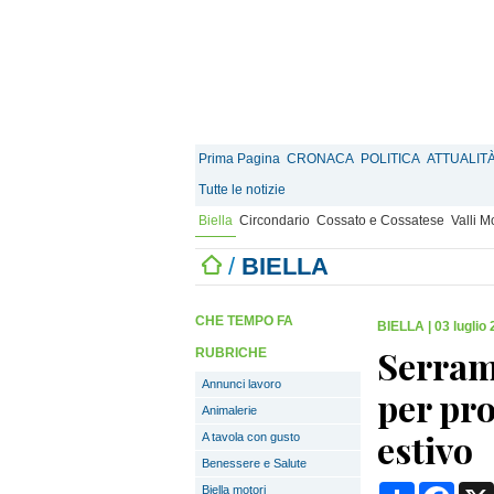
Prima Pagina
CRONACA
POLITICA
ATTUALIT
Tutte le notizie
Biella
Circondario
Cossato e Cossatese
Valli 
/
BIELLA
CHE TEMPO FA
BIELLA
|
03 luglio
Serrame
RUBRICHE
Annunci lavoro
per pro
Animalerie
estivo
A tavola con gusto
Benessere e Salute
Condividi
Face
Biella motori