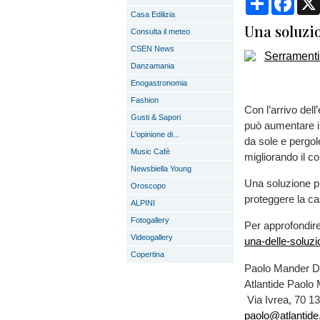
Casa Edilizia
Una soluzi
Consulta il meteo
CSEN News
Danzamania
Enogastronomia
Fashion
Con l’arrivo dell
Gusti & Sapori
può aumentare i
L'opinione di...
da sole e pergol
Music Cafè
migliorando il c
Newsbiella Young
Una soluzione pr
Oroscopo
proteggere la ca
ALPINI
Fotogallery
Per approfondir
Videogallery
una-delle-soluzio
Copertina
Paolo Mander D
Atlantide Paolo
Via Ivrea, 70 1
paolo@atlantide