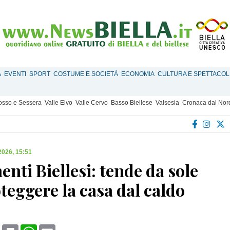
À
EVENTI
SPORT
COSTUME E SOCIETÀ
ECONOMIA
CULTURA E SPETTACOL
Mosso e Sessera
Valle Elvo
Valle Cervo
Basso Biellese
Valsesia
Cronaca dal Nor
 2026, 15:51
nti Biellesi: tende da sole
teggere la casa dal caldo
book
X
Print
WhatsApp
Email