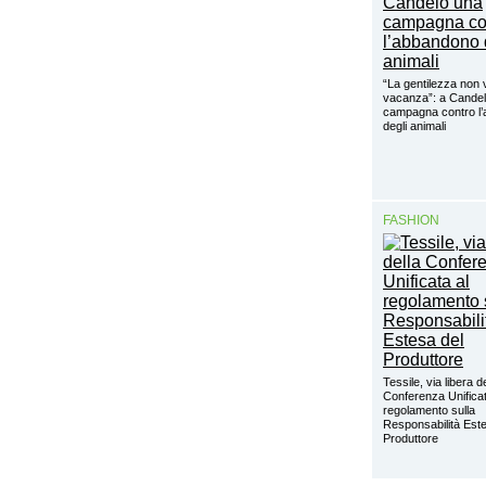
“La gentilezza non 
vacanza”: a Cande
campagna contro l
degli animali
FASHION
Tessile, via libera d
Conferenza Unificat
regolamento sulla
Responsabilità Este
Produttore