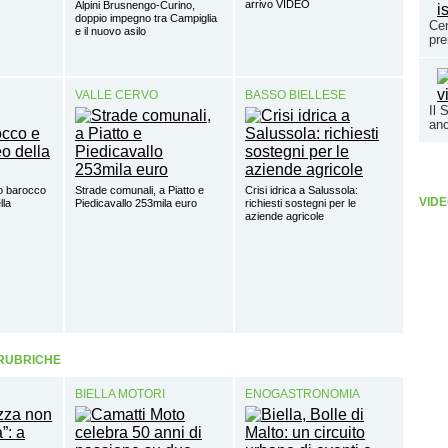
arrivo VIDEO
Alpini Brusnengo-Curino,
doppio impegno tra Campiglia
Cen
e il nuovo asilo
pre
VALLE CERVO
BASSO BIELLESE
Il 
anc
o barocco
Strade comunali, a Piatto e
Crisi idrica a Salussola:
VIDE
lla
Piedicavallo 253mila euro
richiesti sostegni per le
aziende agricole
 RUBRICHE
BIELLA MOTORI
ENOGASTRONOMIA