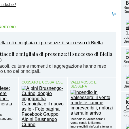
tide.biz/
Bie
Dir
i.p.
RRITORIO
Juv
Bie
tacoli e migliaia di presenze: il successo di Biella
O
Scu
acoli, cultura e momenti di aggregazione hanno reso
ecc
uno dei principali...
COSSATO E COSSATESE
VALLI MOSSO E
Bie
SESSERA
Oro
so
sci
un anziano
Incendio in Valsessera: il
vento rende le fiamme
imprevedibili, rinforzi a terra in