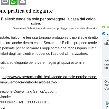
one pratica ed elegante
IN B
Serramenti Biellesi: tende da sole per proteggere la casa dal caldo estivo
g
’estate, balconi e terrazzi tornano protagonisti, ma il sole diretto
Ser
l calore anche dentro casa. Serramenti Biellesi propone tende
sfi
e pensate per schermare i raggi prima che raggiungano i vetri,
omfort degli ambienti e riducendo l’uso del climatizzatore.
Nas
atica ed elegante per vivere meglio gli spazi esterni e
gra
sa.
bas
e:
https://www.serramentibiellesi.it/tende-da-sole-perche-sono-
Or
ni-piu-efficaci-contro-il-caldo-estivo/
non
Car
irezione Copywriting SeniorAccount
 Mander
3900 Biella - Tel. +393358399193
.biz