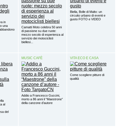
Biella, Bolle di Malto: un
circuito urbano di eventi e
gusto FOTO e VIDEO
va in
lo una
Camatti Moto celebra 50 anni
’abbandono
di passione su due ruote:
mezzo secolo di esperienza al
servizio dei motociclisti
biellesi...
MUSIC CAFÈ
VITA ECO E CASA
Come scegliere pitture di
qualità
Addio a Francesco Guccini,
morto a 86 anni il “Maestrone”
ella
della canzone d’autore
a al
sa del