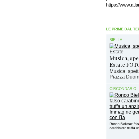
https://www.atlan
LE PRIME DAL TE
BIELLA
Musica, spet
Estate FOT
Musica, spett
Piazza Duomo 
CIRCONDARIO
Ronco Biellese: fal
carabiniere truffa 