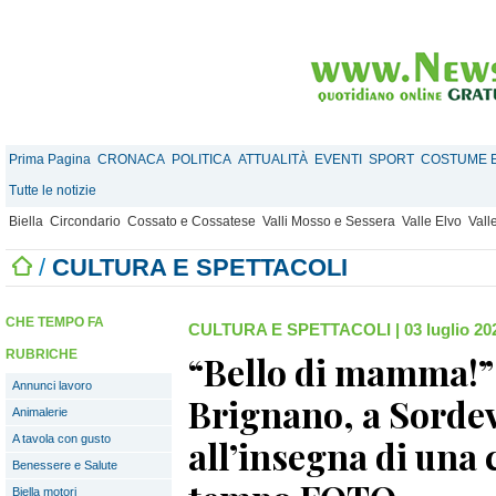
Prima Pagina
CRONACA
POLITICA
ATTUALITÀ
EVENTI
SPORT
COSTUME E
Tutte le notizie
Biella
Circondario
Cossato e Cossatese
Valli Mosso e Sessera
Valle Elvo
Vall
/
CULTURA E SPETTACOLI
CHE TEMPO FA
CULTURA E SPETTACOLI
|
03 luglio 20
RUBRICHE
“Bello di mamma!” 
Annunci lavoro
Brignano, a Sordev
Animalerie
A tavola con gusto
all’insegna di una
Benessere e Salute
Biella motori