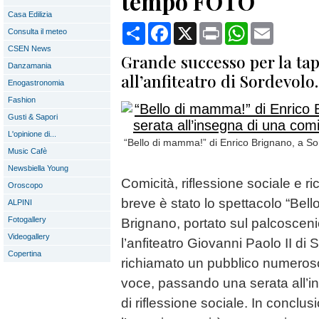
tempo FOTO
Casa Edilizia
Condividi
Facebook
X
Print
WhatsApp
Email
Consulta il meteo
CSEN News
Grande successo per la tap
Danzamania
all’anfiteatro di Sordevolo.
Enogastronomia
Fashion
Gusti & Sapori
L'opinione di...
“Bello di mamma!” di Enrico Brignano, a So
Music Cafè
Newsbiella Young
Comicità, riflessione sociale e ri
Oroscopo
breve è stato lo spettacolo “Bel
ALPINI
Fotogallery
Brignano, portato sul palcosceni
Videogallery
l’anfiteatro Giovanni Paolo II di
Copertina
richiamato un pubblico numeroso
voce, passando una serata all’i
di riflessione sociale. In conclu