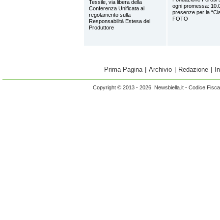
Tessile, via libera della
ogni promessa: 10.
Conferenza Unificata al
presenze per la “Cl
regolamento sulla
FOTO
Responsabilità Estesa del
Produttore
Prima Pagina
|
Archivio
|
Redazione
|
I
Copyright © 2013 - 2026 Newsbiella.it - Codice Fisc