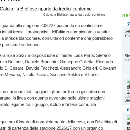
Calcio, la Biellese riparte da tredici conferme
IN B
g
 guarda alla stagione 2026/27 puntando su continuità e
Ser
 infatti tredici i protagonisti dell’ultimo campionato a vestire
sfi
 a strisce bianconere, con ulteriori conferme che potrebbero
le prossime settimane.
lla rosa 26/27 a disposizione di mister Luca Prina: Stefano
Bie
nuo
nzo Bottone, Daniele Brancato, Giuseppe Colletta, Riccardo
o Di Cesare, Davide Facchetti, Alessandro Ghisleri, Giovanni
e Menabò, Nicolò Pavan, Soufiane Sekka e Vittorio
on cui sono stati raggiunti gli accordi con i giocatori non
Juv
tratto, in linea con quanto avvenuto nelle ultime stagioni,
Bie
lidato legame tra il gruppo, il club e l’intera comunità
m
gue ora il lavoro di completamento della rosa, con l’obiettivo di
astri di partenza della stagione 2026/27 con un organico