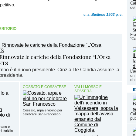
Cal
etitivo.
del
c. s. Biellese 1902 g. c.
RRITORIO
Fra
“Ca
 Rinnovate le cariche della Fondazione “L’Orsa
ETS
bo è il nuovo presidente. Cinzia De Candia assume la
L’a
epresidente.
un 
che
COSSATO E COSSATESE
VALLI MOSSO E
m
SESSERA
Cossato, arpa e violino per
Cal
celebrare San Francesco
pub
gnano e
 feriti in