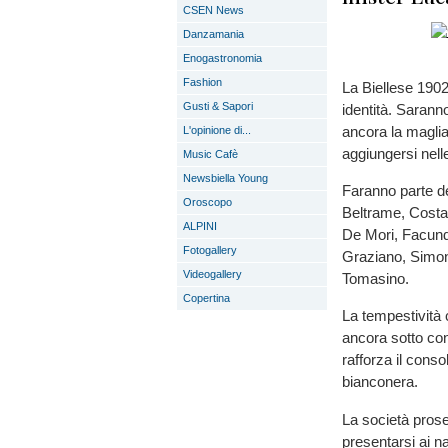
CSEN News
Danzamania
Enogastronomia
Fashion
La Biellese 1902
Gusti & Sapori
identità. Saranno
ancora la maglia
L'opinione di...
aggiungersi nel
Music Cafè
Newsbiella Young
Faranno parte de
Oroscopo
Beltrame, Costa
ALPINI
De Mori, Facund
Fotogallery
Graziano, Simon
Videogallery
Tomasino.
Copertina
La tempestività c
ancora sotto con
rafforza il conso
bianconera.
La società prose
presentarsi ai n