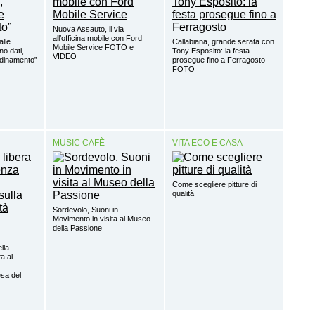
Nuova Assauto, il via
all’officina mobile con Ford
alle
Callabiana, grande serata con
Mobile Service FOTO e
o dati,
Tony Esposito: la festa
VIDEO
rdinamento”
prosegue fino a Ferragosto
FOTO
MUSIC CAFÈ
VITA ECO E CASA
Come scegliere pitture di
qualità
Sordevolo, Suoni in
Movimento in visita al Museo
della Passione
ella
a al
sa del