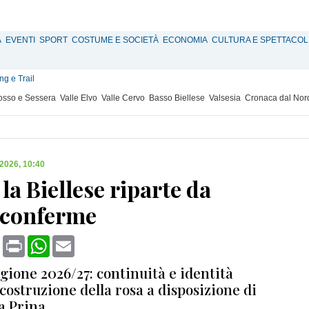
À
EVENTI
SPORT
COSTUME E SOCIETÀ
ECONOMIA
CULTURA E SPETTACOL
g e Trail
Mosso e Sessera
Valle Elvo
Valle Cervo
Basso Biellese
Valsesia
Cronaca dal Nor
 2026, 10:40
 la Biellese riparte da
i conferme
book
X
Print
WhatsApp
Email
tagione 2026/27: continuità e identità
costruzione della rosa a disposizione di
a Prina.