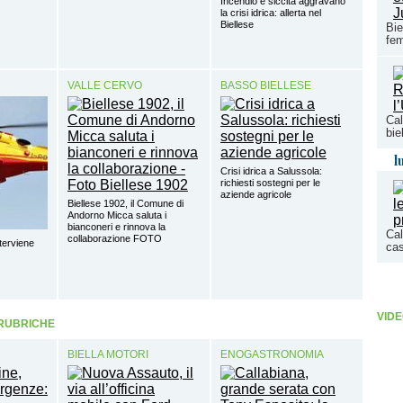
Incendio e siccità aggravano
la crisi idrica: allerta nel
Biellese
Bie
fem
VALLE CERVO
BASSO BIELLESE
Cal
bie
l
Crisi idrica a Salussola:
richiesti sostegni per le
aziende agricole
Biellese 1902, il Comune di
Andorno Micca saluta i
bianconeri e rinnova la
Cal
collaborazione FOTO
terviene
cas
VIDE
 RUBRICHE
BIELLA MOTORI
ENOGASTRONOMIA