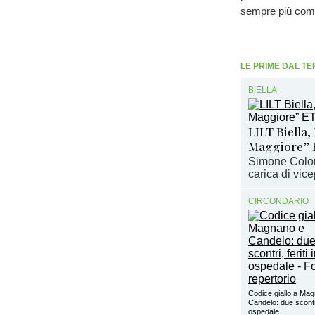
sempre più comp
LE PRIME DAL TE
BIELLA
LILT Biella,
Maggiore” 
Simone Colom
carica di vic
CIRCONDARIO
Codice giallo a Ma
Candelo: due scontri,
ospedale