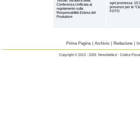
Tessile, via libera della
ogni promessa: 10.
Conferenza Unificata al
presenze per la “Cl
regolamento sulla
FOTO
Responsabilità Estesa del
Produttore
Prima Pagina
|
Archivio
|
Redazione
|
I
Copyright © 2013 - 2026 Newsbiella.it - Codice Fisc