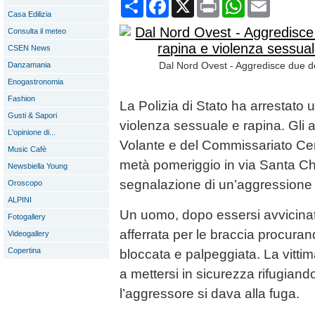
Condividi
Facebook
X
Print
WhatsApp
Email
Casa Edilizia
Consulta il meteo
CSEN News
Dal Nord Ovest - Aggredisce due do
Danzamania
Enogastronomia
Fashion
La Polizia di Stato ha arrestato u
Gusti & Sapori
violenza sessuale e rapina. Gli 
L'opinione di...
Volante e del Commissariato Cen
Music Cafè
metà pomeriggio in via Santa Chi
Newsbiella Young
segnalazione di un’aggressione 
Oroscopo
ALPINI
Un uomo, dopo essersi avvicinat
Fotogallery
afferrata per le braccia procurando
Videogallery
Copertina
bloccata e palpeggiata. La vittima
a mettersi in sicurezza rifugian
l’aggressore si dava alla fuga.