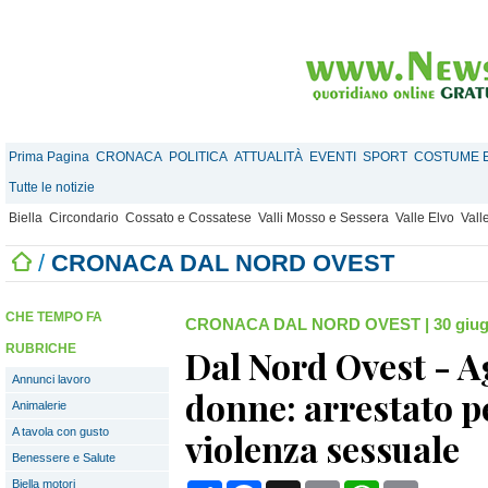
Prima Pagina
CRONACA
POLITICA
ATTUALITÀ
EVENTI
SPORT
COSTUME E
Tutte le notizie
Biella
Circondario
Cossato e Cossatese
Valli Mosso e Sessera
Valle Elvo
Vall
/
CRONACA DAL NORD OVEST
CHE TEMPO FA
CRONACA DAL NORD OVEST
|
30 giug
RUBRICHE
Dal Nord Ovest - A
Annunci lavoro
donne: arrestato p
Animalerie
A tavola con gusto
violenza sessuale
Benessere e Salute
Biella motori