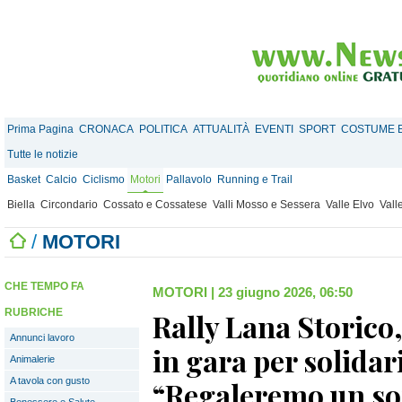
Prima Pagina
CRONACA
POLITICA
ATTUALITÀ
EVENTI
SPORT
COSTUME E
Tutte le notizie
Basket
Calcio
Ciclismo
Motori
Pallavolo
Running e Trail
Biella
Circondario
Cossato e Cossatese
Valli Mosso e Sessera
Valle Elvo
Vall
/
MOTORI
CHE TEMPO FA
MOTORI
|
23 giugno 2026, 06:50
RUBRICHE
Rally Lana Storico
Annunci lavoro
in gara per solidar
Animalerie
A tavola con gusto
“Regaleremo un sor