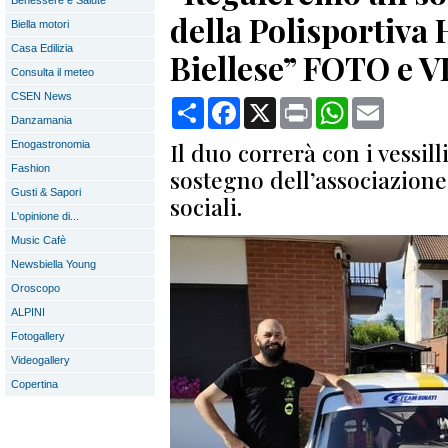
Benessere e Salute
della Polisportiva
Biella motori
Casa Edilizia
Biellese” FOTO e 
Consulta il meteo
CSEN News
Condividi
Facebook
X
Print
WhatsApp
Email
Danzamania
Il duo correrà con i vessill
Enogastronomia
Fashion
sostegno dell’associazione 
Gusti & Sapori
sociali.
L'opinione di...
Music Cafè
Newsbiella Young
Oroscopo
ALPINI
Fotogallery
Videogallery
Copertina