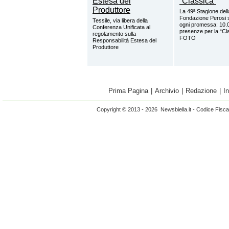
La 49ª Stagione dell
Fondazione Perosi 
Tessile, via libera della
ogni promessa: 10.
Conferenza Unificata al
presenze per la “Cl
regolamento sulla
FOTO
Responsabilità Estesa del
Produttore
Prima Pagina
|
Archivio
|
Redazione
|
I
Copyright © 2013 - 2026 Newsbiella.it - Codice Fisc