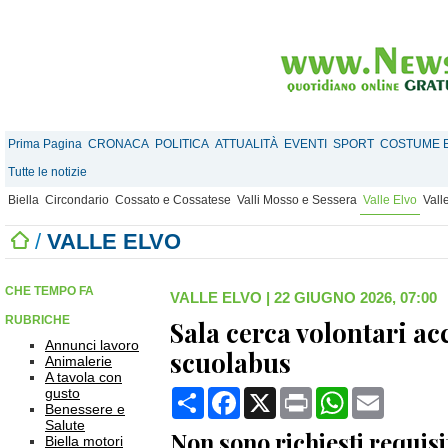
Prima Pagina
CRONACA
POLITICA
ATTUALITÀ
EVENTI
SPORT
COSTUME E
Tutte le notizie
Biella
Circondario
Cossato e Cossatese
Valli Mosso e Sessera
Valle Elvo
Vall
/
VALLE ELVO
CHE TEMPO FA
VALLE ELVO
|
22 GIUGNO 2026, 07:00
RUBRICHE
Sala cerca volontari a
Annunci lavoro
scuolabus
Animalerie
A tavola con
gusto
Condividi
Facebook
X
Print
WhatsApp
Email
Benessere e
Salute
Non sono richiesti requisit
Biella motori