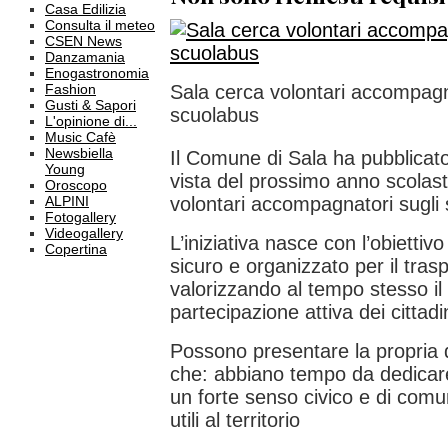
Casa Edilizia
Consulta il meteo
CSEN News
Danzamania
Enogastronomia
Fashion
Sala cerca volontari accompagn
Gusti & Sapori
scuolabus
L'opinione di...
Music Cafè
Newsbiella
Il Comune di Sala ha pubblicato
Young
vista del prossimo anno scolasti
Oroscopo
ALPINI
volontari accompagnatori sugli
Fotogallery
Videogallery
L’iniziativa nasce con l’obiettivo
Copertina
sicuro e organizzato per il tras
valorizzando al tempo stesso il
partecipazione attiva dei cittadin
Possono presentare la propria disp
che: abbiano tempo da dedicare 
un forte senso civico e di comu
utili al territorio