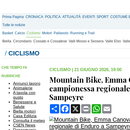
Prima Pagina
CRONACA
POLITICA
ATTUALITÀ
EVENTI
SPORT
COSTUME E
Tutte le notizie
Basket
Calcio
Ciclismo
Motori
Pallavolo
Running e Trail
Biella
Circondario
Cossato e Cossatese
Valli Mosso e Sessera
Valle Elvo
Vall
/
CICLISMO
CHE TEMPO FA
CICLISMO
|
21 GIUGNO 2026, 19:00
RUBRICHE
Mountain Bike, Emma 
Annunci lavoro
campionessa regionale
Animalerie
A tavola con
Sampeyre
gusto
Benessere e
Condividi
Facebook
X
Print
WhatsApp
Email
Salute
Biella motori
Casa Edilizia
Consulta il meteo
CSEN News
Danzamania