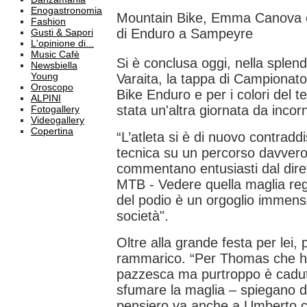
Enogastronomia
Mountain Bike, Emma Canova 
Fashion
di Enduro a Sampeyre
Gusti & Sapori
L'opinione di...
Music Cafè
Si è conclusa oggi, nella splend
Newsbiella
Young
Varaita, la tappa di Campionat
Oroscopo
Bike Enduro e per i colori del
ALPINI
stata un'altra giornata da incor
Fotogallery
Videogallery
Copertina
“L’atleta si è di nuovo contradd
tecnica su un percorso davvero
commentano entusiasti dal diret
MTB - Vedere quella maglia regi
del podio è un orgoglio immenso
società​".
Oltre alla grande festa per lei, 
rammarico. “Per Thomas che ha
pazzesca ma purtroppo è cadu
sfumare la maglia – spiegano da
pensiero va anche a Umberto che