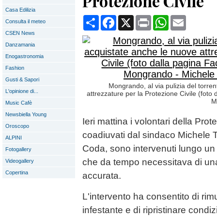
Protezione Civile
Casa Edilizia
Condividi
Facebook
X
Print
WhatsApp
Email
Consulta il meteo
CSEN News
Danzamania
Enogastronomia
Fashion
Gusti & Sapori
Mongrando, al via pulizia del torre
L'opinione di...
attrezzature per la Protezione Civile (fot
M
Music Cafè
Newsbiella Young
Ieri mattina i volontari della Pro
Oroscopo
coadiuvati dal sindaco Michele 
ALPINI
Coda, sono intervenuti lungo un 
Fotogallery
che da tempo necessitava di una
Videogallery
Copertina
accurata.
L'intervento ha consentito di ri
infestante e di ripristinare cond