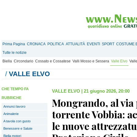
Prima Pagina
CRONACA
POLITICA
ATTUALITÀ
EVENTI
SPORT
COSTUME E
Tutte le notizie
Biella
Circondario
Cossato e Cossatese
Valli Mosso e Sessera
Valle Elvo
Vall
/
VALLE ELVO
CHE TEMPO FA
VALLE ELVO
|
21 giugno 2026, 20:00
RUBRICHE
Mongrando, al via 
Annunci lavoro
torrente Vobbia: a
Animalerie
A tavola con gusto
le nuove attrezzatu
Benessere e Salute
Biella motori