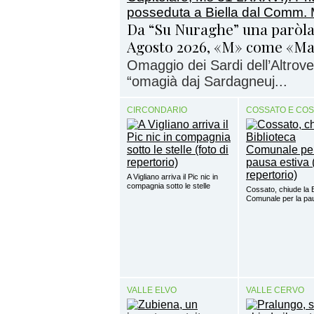
Da “Su Nuraghe” una paròla
Agosto 2026, «M» come «M
Omaggio dei Sardi dell’Altrove 
“omagià daj Sardagneuj...
CIRCONDARIO
COSSATO E CO
A Vigliano arriva il Pic nic in
compagnia sotto le stelle
Cossato, chiude la B
Comunale per la pa
VALLE ELVO
VALLE CERVO