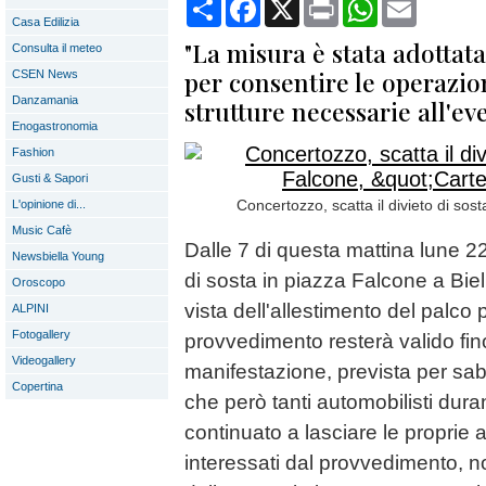
Condividi
Facebook
X
Print
WhatsApp
Email
Casa Edilizia
"La misura è stata adottat
Consulta il meteo
per consentire le operazio
CSEN News
Danzamania
strutture necessarie all'ev
Enogastronomia
Fashion
Gusti & Sapori
Concertozzo, scatta il divieto di sost
L'opinione di...
Music Cafè
Dalle 7 di questa mattina lune 22
Newsbiella Young
di sosta in piazza Falcone a Biell
Oroscopo
vista dell'allestimento del palco 
ALPINI
Fotogallery
provvedimento resterà valido fino
Videogallery
manifestazione, prevista per sa
Copertina
che però tanti automobilisti dura
continuato a lasciare le proprie 
interessati dal provvedimento, 