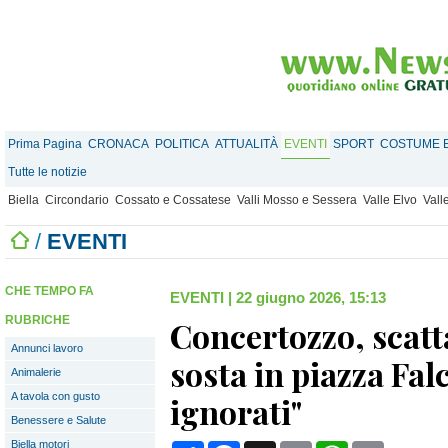
Prima Pagina
CRONACA
POLITICA
ATTUALITÀ
EVENTI
SPORT
COSTUME E
Tutte le notizie
Biella
Circondario
Cossato e Cossatese
Valli Mosso e Sessera
Valle Elvo
Vall
/
EVENTI
CHE TEMPO FA
EVENTI
|
22 giugno 2026, 15:13
RUBRICHE
Concertozzo, scatta
Annunci lavoro
sosta in piazza Fal
Animalerie
A tavola con gusto
ignorati"
Benessere e Salute
Biella motori