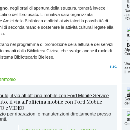
ugno
, negli orari di apertura della struttura, tornerà invece il
Nas
atino del libro usato. L'iniziativa sarà organizzata
app
FO
Amici della Biblioteca e offrirà ai visitatori la possibilità di
i di seconda mano e sostenere le attività culturali legate alla
na.
entrano nel programma di promozione della lettura e dei servizi
Alp
ato avanti dalla Biblioteca Civica, che svolge anche il ruolo di
Cam
Sistema Bibliotecario Biellese.
Wat
s.zo.
ass
il 
RRITORIO
Sor
o, il via all’officina mobile con Ford Mobile
del
TO e VIDEO
izio per riparazioni e manutenzioni direttamente presso
nti.
Oro