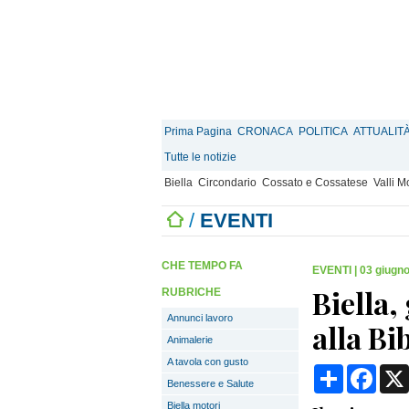
Prima Pagina
CRONACA
POLITICA
ATTUALIT
Tutte le notizie
Biella
Circondario
Cossato e Cossatese
Valli 
/
EVENTI
CHE TEMPO FA
EVENTI
|
03 giugno
Biella,
RUBRICHE
Annunci lavoro
alla Bi
Animalerie
A tavola con gusto
Condividi
Face
Benessere e Salute
Biella motori