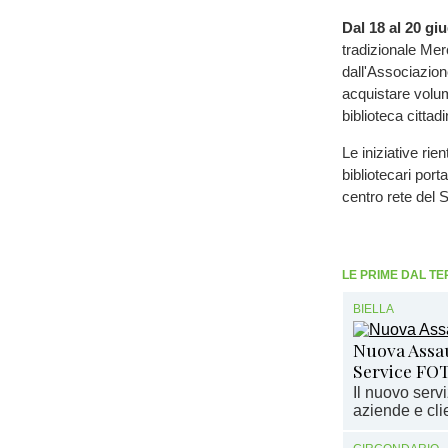
Dal 18 al 20 gi
tradizionale Merc
dall'Associazione 
acquistare volum
biblioteca cittadi
Le iniziative ri
bibliotecari port
centro rete del 
LE PRIME DAL TE
BIELLA
Nuova Assaut
Service FO
Il nuovo serv
aziende e clie