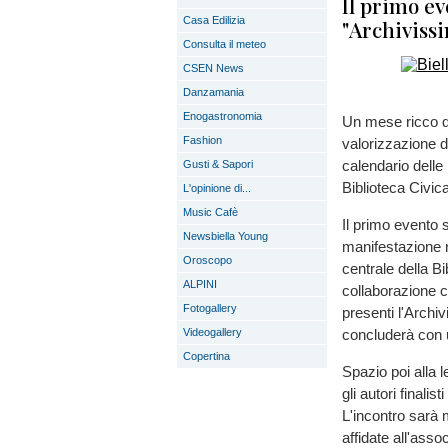
Il primo ev
Casa Edilizia
"Archiviss
Consulta il meteo
CSEN News
Danzamania
Enogastronomia
Un mese ricco di 
Fashion
valorizzazione d
calendario delle
Gusti & Sapori
Biblioteca Civica
L'opinione di...
Music Cafè
Il primo evento si
Newsbiella Young
manifestazione na
Oroscopo
centrale della Bi
ALPINI
collaborazione c
Fotogallery
presenti l'Archiv
Videogallery
concluderà con un
Copertina
Spazio poi alla l
gli autori finali
L'incontro sarà 
affidate all'ass