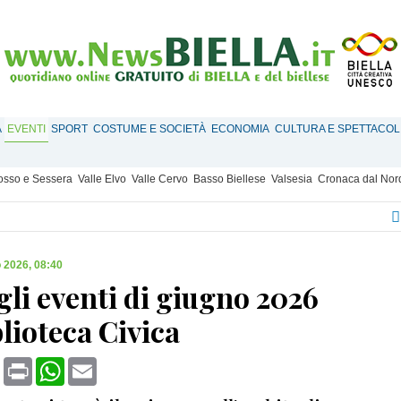
À
EVENTI
SPORT
COSTUME E SOCIETÀ
ECONOMIA
CULTURA E SPETTACOL
Mosso e Sessera
Valle Elvo
Valle Cervo
Basso Biellese
Valsesia
Cronaca dal Nor
 2026, 08:40
 gli eventi di giugno 2026
blioteca Civica
book
X
Print
WhatsApp
Email