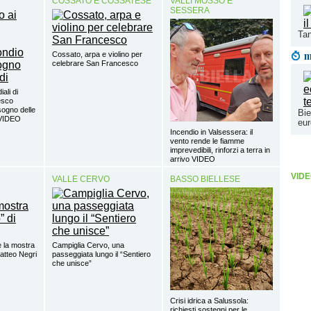
COSSATO E COSSATESE
VALLI MOSSO E
SESSERA
Tan
m
Cossato, arpa e violino per
celebrare San Francesco
ali di
esco
sogno delle
Bie
 VIDEO
eur
Incendio in Valsessera: il
vento rende le fiamme
imprevedibili, rinforzi a terra in
arrivo VIDEO
VIDE
VALLE CERVO
BASSO BIELLESE
 la mostra
Campiglia Cervo, una
Matteo Negri
passeggiata lungo il “Sentiero
che unisce”
Crisi idrica a Salussola:
richiesti sostegni per le