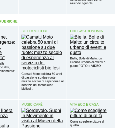
aziende agricole
 RUBRICHE
BIELLA MOTORI
ENOGASTRONOMIA
Biella, Bolle di Malto: un
circuito urbano di eventi e
alle
gusto FOTO e VIDEO
o dati,
rdinamento”
Camatti Moto celebra 50 anni
di passione su due ruote:
mezzo secolo di esperienza al
servizio dei motociclisti
biellesi...
MUSIC CAFÈ
VITA ECO E CASA
Come scegliere pitture di
qualità