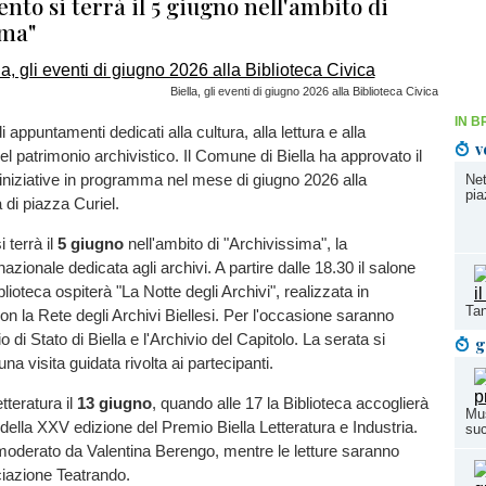
ento si terrà il 5 giugno nell'ambito di
ima"
Biella, gli eventi di giugno 2026 alla Biblioteca Civica
IN B
appuntamenti dedicati alla cultura, alla lettura e alla
v
el patrimonio archivistico. Il Comune di Biella ha approvato il
 iniziative in programma nel mese di giugno 2026 alla
Net
pia
 di piazza Curiel.
 terrà il
5 giugno
nell'ambito di "Archivissima", la
zionale dedicata agli archivi. A partire dalle 18.30 il salone
blioteca ospiterà "La Notte degli Archivi", realizzata in
Tan
on la Rete degli Archivi Biellesi. Per l'occasione saranno
io di Stato di Biella e l'Archivio del Capitolo. La serata si
g
a visita guidata rivolta ai partecipanti.
etteratura il
13 giugno
, quando alle 17 la Biblioteca accoglierà
Mus
sti della XXV edizione del Premio Biella Letteratura e Industria.
suc
moderato da Valentina Berengo, mentre le letture saranno
ociazione Teatrando.