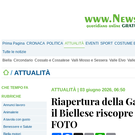
Prima Pagina
CRONACA
POLITICA
ATTUALITÀ
EVENTI
SPORT
COSTUME E
Tutte le notizie
Biella
Circondario
Cossato e Cossatese
Valli Mosso e Sessera
Valle Elvo
Vall
/
ATTUALITÀ
CHE TEMPO FA
ATTUALITÀ
|
03 giugno 2026, 06:50
RUBRICHE
Riapertura della G
Annunci lavoro
il Biellese riscopr
Animalerie
A tavola con gusto
FOTO
Benessere e Salute
Biella motori