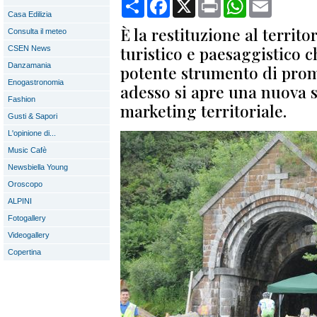
Condividi
Facebook
X
Print
WhatsApp
Email
Casa Edilizia
È la restituzione al territ
Consulta il meteo
turistico e paesaggistico 
CSEN News
Danzamania
potente strumento di prom
Enogastronomia
adesso si apre una nuova s
Fashion
marketing territoriale.
Gusti & Sapori
L'opinione di...
Music Cafè
Newsbiella Young
Oroscopo
ALPINI
Fotogallery
Videogallery
Copertina