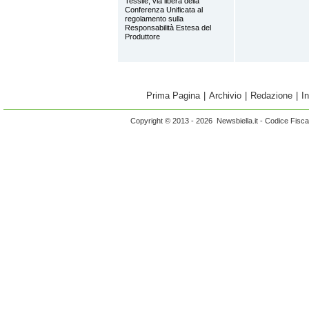
Tessile, via libera della
Conferenza Unificata al
regolamento sulla
Responsabilità Estesa del
Produttore
Prima Pagina
|
Archivio
|
Redazione
|
I
Copyright © 2013 - 2026 Newsbiella.it - Codice Fisc