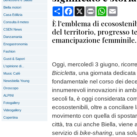
Benessere e Salute
Biella motori
Condividi
Facebook
X
Print
WhatsApp
Email
Casa Edilizia
È l’emblema di ecosostenib
Consulta il meteo
del territorio, progresso t
CSEN News
Danzamania
emancipazione femminile.
Enogastronomia
Fashion
Gusti & Sapori
Oggi, mercoledì 3 giugno, ricorr
L'opinione di...
Bicicletta
, una giornata dedicat
Music Cafè
fondamentale nel corso dei dece
Newsbiella Young
Oroscopo
innumerevoli innovazioni in ambi
ALPINI
secoli fa, è oggi considerata com
Fotogallery
ecosostenibili, oltre a conciliare 
Videogallery
movimento con quella di spostar
Copertina
città, tra cui anche Biella, viene 
servizio di
bike-sharing
, una sol