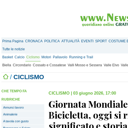
Prima Pagina
CRONACA
POLITICA
ATTUALITÀ
EVENTI
SPORT
COSTUME E
Tutte le notizie
Basket
Calcio
Ciclismo
Motori
Pallavolo
Running e Trail
Biella
Circondario
Cossato e Cossatese
Valli Mosso e Sessera
Valle Elvo
Vall
/
CICLISMO
CHE TEMPO FA
CICLISMO
|
03 giugno 2026, 17:00
RUBRICHE
Giornata Mondiale
Annunci lavoro
Bicicletta, oggi si r
Animalerie
A tavola con gusto
significato e stor