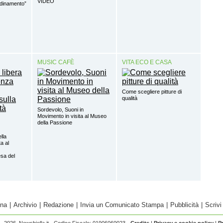
VIDEO
rdinamento”
MUSIC CAFÈ
VITA ECO E CASA
Come scegliere pitture di
qualità
Sordevolo, Suoni in
Movimento in visita al Museo
della Passione
ella
a al
sa del
ina
|
Archivio
|
Redazione
|
Invia un Comunicato Stampa
|
Pubblicità
|
Scrivi
- 2026 Newsbiella.it - Codice Fiscale: 01906060023 -
Credits
|
Privacy e cookie policy
|
P