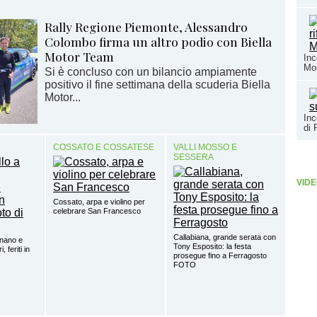
Rally Regione Piemonte, Alessandro
Colombo firma un altro podio con Biella
Motor Team
Inc
Mo
Si è concluso con un bilancio ampiamente
positivo il fine settimana della scuderia Biella
Motor...
Inc
di
COSSATO E COSSATESE
VALLI MOSSO E
SESSERA
VIDE
Cossato, arpa e violino per
celebrare San Francesco
Callabiana, grande serata con
gnano e
Tony Esposito: la festa
 feriti in
prosegue fino a Ferragosto
FOTO