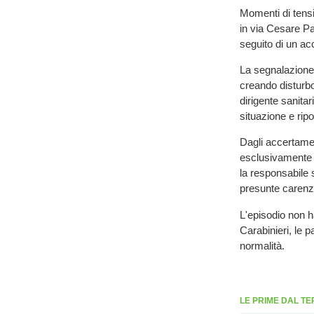
Momenti di tensi
in via Cesare Pa
seguito di un ac
La segnalazione 
creando disturbo 
dirigente sanitari
situazione e ripo
Dagli accertamen
esclusivamente v
la responsabile 
presunte carenze
L'episodio non h
Carabinieri, le p
normalità.
LE PRIME DAL TE