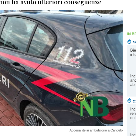
 non ha avuto ulteriori conseguenze
IN B
v
Bie
int
Inc
anc
abi
g
Inc
ren
rin
Accesa lite in ambulatorio a Candelo
Inc