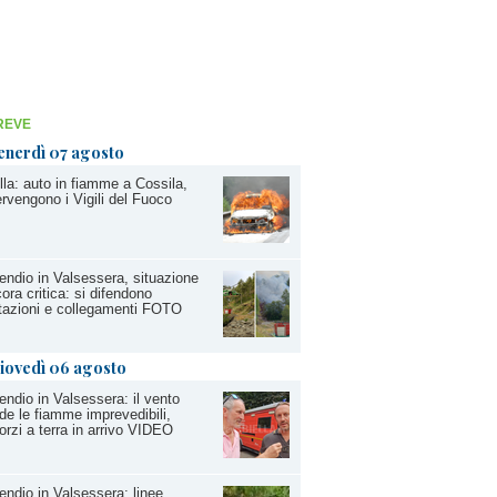
REVE
enerdì 07 agosto
lla: auto in fiamme a Cossila,
ervengono i Vigili del Fuoco
endio in Valsessera, situazione
ora critica: si difendono
tazioni e collegamenti FOTO
iovedì 06 agosto
endio in Valsessera: il vento
de le fiamme imprevedibili,
forzi a terra in arrivo VIDEO
endio in Valsessera: linee