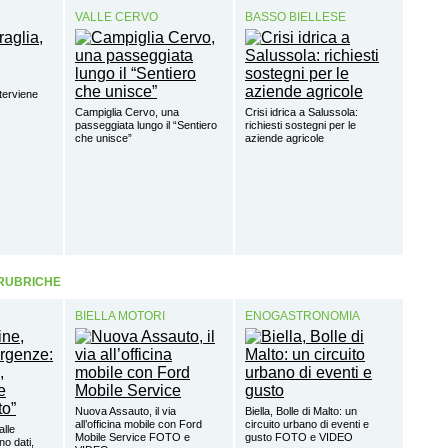
VALLE CERVO
BASSO BIELLESE
terviene
Campiglia Cervo, una
Crisi idrica a Salussola:
passeggiata lungo il “Sentiero
richiesti sostegni per le
che unisce”
aziende agricole
 RUBRICHE
BIELLA MOTORI
ENOGASTRONOMIA
Nuova Assauto, il via
Biella, Bolle di Malto: un
all’officina mobile con Ford
circuito urbano di eventi e
alle
Mobile Service FOTO e
gusto FOTO e VIDEO
o dati,