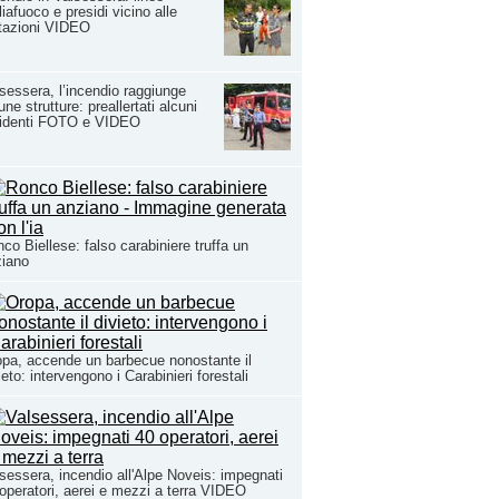
liafuoco e presidi vicino alle
tazioni VIDEO
sessera, l’incendio raggiunge
une strutture: preallertati alcuni
sidenti FOTO e VIDEO
co Biellese: falso carabiniere truffa un
ziano
pa, accende un barbecue nonostante il
ieto: intervengono i Carabinieri forestali
sessera, incendio all'Alpe Noveis: impegnati
operatori, aerei e mezzi a terra VIDEO