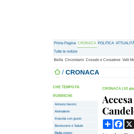
Prima Pagina
CRONACA
POLITICA
ATTUALIT
Tutte le notizie
Biella
Circondario
Cossato e Cossatese
Valli 
/
CRONACA
CHE TEMPO FA
CRONACA
|
02 gi
Accesa 
RUBRICHE
Annunci lavoro
Candel
Animalerie
A tavola con gusto
Condividi
Face
Benessere e Salute
Biella motori