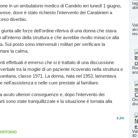
tag
one in un ambulatorio medico di Candelo ieri lunedì 1 giugno,
abi
vese, dove è stato richiesto l'intervento dei Carabinieri a
ceso diverbio.
Val
alc
giunta alle forze dell'ordine riferiva di una donna che stava
re
all'interno della struttura e che avrebbe rivolto minacce alla
a. Sul posto sono intervenuti i militari per verificare la
rtare la calma.
ti effettuati è emerso che si è trattato di una discussione
Ron
erbale tra la moglie di un paziente ricoverato nella struttura e
an
sanitaria, classe 1971. La donna, nata nel 1953, lamentava
 nell'assistenza e nelle cure prestate al familiare.
a avuto ulteriori conseguenze e, dopo l'intervento dei
Oro
arti sono state tranquillizzate e la situazione è tornata alla
div
s.zo.
Val
RRITORIO
40 