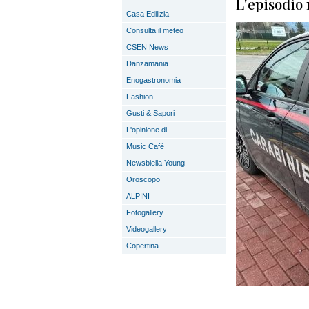
L'episodio
Casa Edilizia
Consulta il meteo
CSEN News
Danzamania
Enogastronomia
Fashion
Gusti & Sapori
L'opinione di...
Music Cafè
Newsbiella Young
Oroscopo
ALPINI
Fotogallery
Videogallery
Copertina