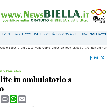
À
EVENTI
SPORT
COSTUME E SOCIETÀ
ECONOMIA
CULTURA E SPETTACOL
Mosso e Sessera
Valle Elvo
Valle Cervo
Basso Biellese
Valsesia
Cronaca dal Nor
ugno 2026, 15:32
lite in ambulatorio a
o
book
X
Print
WhatsApp
Email