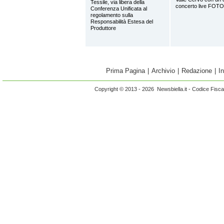
Tessile, via libera della
concerto live FOTO
Conferenza Unificata al
regolamento sulla
Responsabilità Estesa del
Produttore
Prima Pagina
|
Archivio
|
Redazione
|
I
Copyright © 2013 - 2026 Newsbiella.it - Codice Fisc