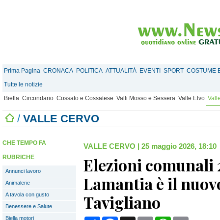
Prima Pagina
CRONACA
POLITICA
ATTUALITÀ
EVENTI
SPORT
COSTUME E
Tutte le notizie
Biella
Circondario
Cossato e Cossatese
Valli Mosso e Sessera
Valle Elvo
Vall
/
VALLE CERVO
CHE TEMPO FA
VALLE CERVO
|
25 maggio 2026, 18:10
RUBRICHE
Elezioni comunali
Annunci lavoro
Lamantia è il nuov
Animalerie
A tavola con gusto
Tavigliano
Benessere e Salute
Biella motori