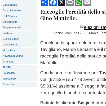
Condividi
Facebook
X
Print
WhatsApp
Email
Casa Edilizia
Raccoglie l’eredità dello s
Consulta il meteo
Gino Mantello.
CSEN News
Danzamania
Enogastronomia
Elezioni comunali 2026, Marco Lama
Fashion
Gusti & Sapori
Concluso lo spoglio elettorale 
L'opinione di...
Tavigliano. Marco Lamantia è il
Music Cafè
raccoglie l’eredità dello storico 
Newsbiella Young
Oroscopo
Mantello.
ALPINI
Con la sua lista “Insieme per Tav
Fotogallery
voti (97,52%) su 478 aventi diritt
Videogallery
Copertina
55,01%) assieme a 7 seggi a fav
zero quelle bianche e contestat
Battuto lo sfidante Biagio Altruda