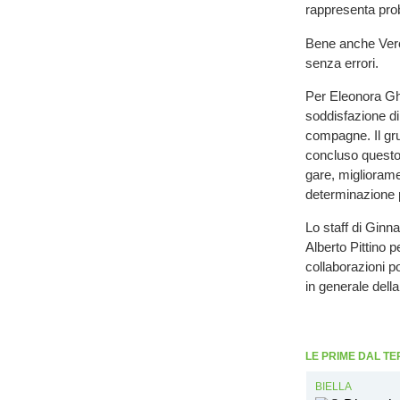
rappresenta prob
Bene anche Vero
senza errori.
Per Eleonora Ghi
soddisfazione d
compagne. Il gru
concluso questo 
gare, migliorame
determinazione p
Lo staff di Ginna
Alberto Pittino p
collaborazioni po
in generale dell
LE PRIME DAL TE
BIELLA