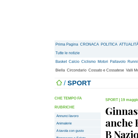
Prima Pagina
CRONACA
POLITICA
ATTUALIT
Tutte le notizie
Basket
Calcio
Ciclismo
Motori
Pallavolo
Runnin
Biella
Circondario
Cossato e Cossatese
Valli 
/
SPORT
CHE TEMPO FA
SPORT
|
19 maggio
Ginnast
RUBRICHE
Annunci lavoro
anche B
Animalerie
B Nazi
A tavola con gusto