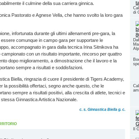
abilmente il culmine della sua carriera ginnica.
Cal
di 
nica Pastorato e Agnese Vella, che hanno svolto la loro gara
one, infortunata durante gli ultimi allenamenti pre-gara, la
i essere comunque in campo gara per supportare le
Dah
Mai
ppo, accompagnato in gara dalla tecnica Irina Sitnikova ha
Al
campionato con un risultato importante, rincorso per quattro
Boc
nto dopo miglioramento, a dimostrazione che il lavoro e la
spe
ortano sempre a risultati e soddisfazioni.
stica Biella, ringrazia di cuore il presidente di Tigers Academy,
er la possibilità offertaci, segno anche questo, che le
Cal
ami
rtano sempre a risultati positivi, alla crescita di atlete, tecnici e
a stessa Ginnastica Artistica Nazionale.
c. s. Ginnastica Biella g. c.
RRITORIO
Il 