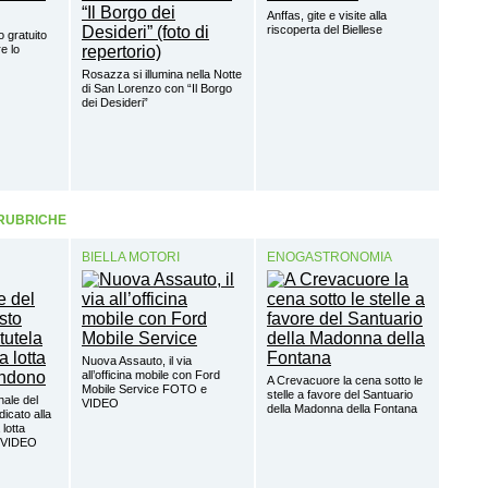
Anffas, gite e visite alla
riscoperta del Biellese
o gratuito
e lo
Rosazza si illumina nella Notte
di San Lorenzo con “Il Borgo
dei Desideri”
 RUBRICHE
BIELLA MOTORI
ENOGASTRONOMIA
Nuova Assauto, il via
all’officina mobile con Ford
A Crevacuore la cena sotto le
Mobile Service FOTO e
stelle a favore del Santuario
nale del
VIDEO
della Madonna della Fontana
dicato alla
 lotta
o VIDEO