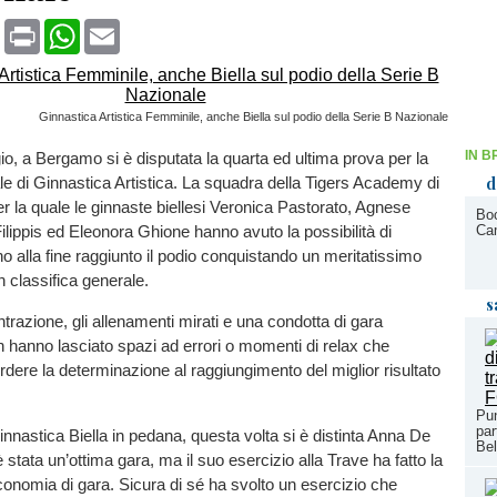
book
X
Print
WhatsApp
Email
Ginnastica Artistica Femminile, anche Biella sul podio della Serie B Nazionale
IN B
, a Bergamo si è disputata la quarta ed ultima prova per la
d
e di Ginnastica Artistica. La squadra della Tigers Academy di
r la quale le ginnaste biellesi Veronica Pastorato, Agnese
Boc
ilippis ed Eleonora Ghione hanno avuto la possibilità di
Cam
o alla fine raggiunto il podio conquistando un meritatissimo
 classifica generale.
s
trazione, gli allenamenti mirati e una condotta di gara
 hanno lasciato spazi ad errori o momenti di relax che
rdere la determinazione al raggiungimento del miglior risultato
Pun
par
Ginnastica Biella in pedana, questa volta si è distinta Anna De
Be
è stata un’ottima gara, ma il suo esercizio alla Trave ha fatto la
economia di gara. Sicura di sé ha svolto un esercizio che