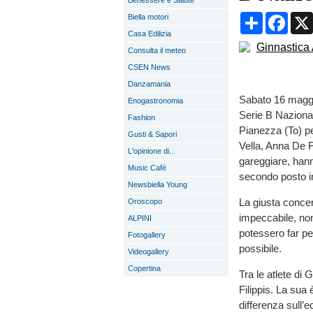
Benessere e Salute
Condividi
Face
Biella motori
Casa Edilizia
Consulta il meteo
CSEN News
Danzamania
Sabato 16 maggio
Enogastronomia
Serie B Nazional
Fashion
Pianezza (To) pe
Gusti & Sapori
Vella, Anna De F
L'opinione di...
gareggiare, hann
Music Cafè
secondo posto in
Newsbiella Young
La giusta concen
Oroscopo
impeccabile, non
ALPINI
potessero far pe
Fotogallery
possibile.
Videogallery
Copertina
Tra le atlete di 
Filippis. La sua 
differenza sull’