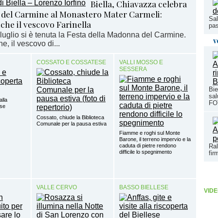
Biella, Chiavazza celebra
del Carmine al Monastero Mater Carmeli:
Sal
che il vescovo Farinella
pas
luglio si è tenuta la Festa della Madonna del Carmine.
v
e, il vescovo di...
COSSATO E COSSATESE
VALLI MOSSO E
SESSERA
Bie
sal
alla
FO
ese
Cossato, chiude la Biblioteca
Comunale per la pausa estiva
Fiamme e roghi sul Monte
Barone, il terreno impervio e la
Ral
caduta di pietre rendono
difficile lo spegnimento
fir
VALLE CERVO
BASSO BIELLESE
VIDE