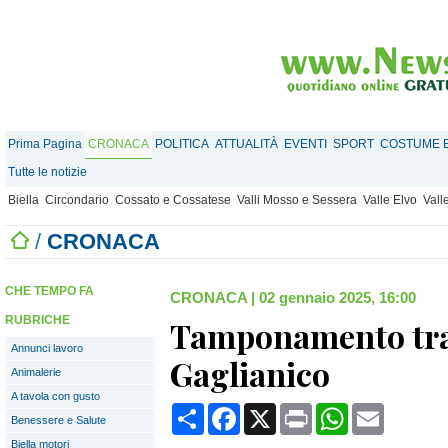
Prima Pagina
CRONACA
POLITICA
ATTUALITÀ
EVENTI
SPORT
COSTUME E
Tutte le notizie
Biella
Circondario
Cossato e Cossatese
Valli Mosso e Sessera
Valle Elvo
Vall
/
CRONACA
CHE TEMPO FA
CRONACA
|
02 gennaio 2025, 16:00
RUBRICHE
Tamponamento tra
Annunci lavoro
Gaglianico
Animalerie
A tavola con gusto
Condividi
Facebook
X
Print
WhatsApp
Email
Benessere e Salute
Biella motori