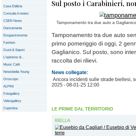
Sul posto i Carabinieri, non
Casa Edilizia
Consulta il meteo
CSEN News
Tamponamento tra due auto a Gaglianico (
Danzamania
Tamponamento tra due auto senza
Enogastronomia
primo pomeriggio di oggi, 2 gen
Fashion
Gusti & Sapori
Gaglianico. Sul posto, sono interv
L'opinione di...
raccolta dei rilievi.
Music Cafè
News collegate:
Newsbiella Young
Ancora incidenti sulle strade biellesi,
Oroscopo
2025
- 08-01-25 12:00
ALPINI
Fotogallery
Videogallery
LE PRIME DAL TERRITORIO
Copertina
BIELLA