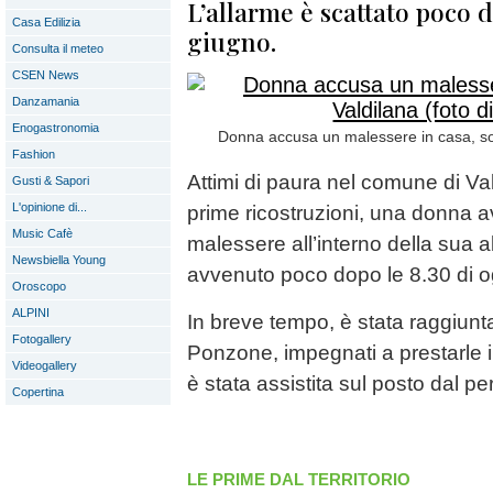
L’allarme è scattato poco d
Casa Edilizia
giugno.
Consulta il meteo
CSEN News
Danzamania
Enogastronomia
Donna accusa un malessere in casa, socc
Fashion
Attimi di paura nel comune di Va
Gusti & Sapori
L'opinione di...
prime ricostruzioni, una donna 
Music Cafè
malessere all’interno della sua ab
Newsbiella Young
avvenuto poco dopo le 8.30 di o
Oroscopo
ALPINI
In breve tempo, è stata raggiunta
Fotogallery
Ponzone, impegnati a prestarle i 
Videogallery
è stata assistita sul posto dal pe
Copertina
LE PRIME DAL TERRITORIO