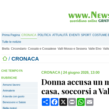
Prima Pagina
CRONACA
POLITICA
ATTUALITÀ
EVENTI
SPORT
COSTUME E
Tutte le notizie
Biella
Circondario
Cossato e Cossatese
Valli Mosso e Sessera
Valle Elvo
Vall
/
CRONACA
CHE TEMPO FA
CRONACA
|
24 giugno 2026, 13:00
RUBRICHE
Donna accusa un m
Annunci lavoro
casa, soccorsi a Va
Animalerie
A tavola con gusto
Condividi
Facebook
X
Print
WhatsApp
Email
Benessere e Salute
Biella motori